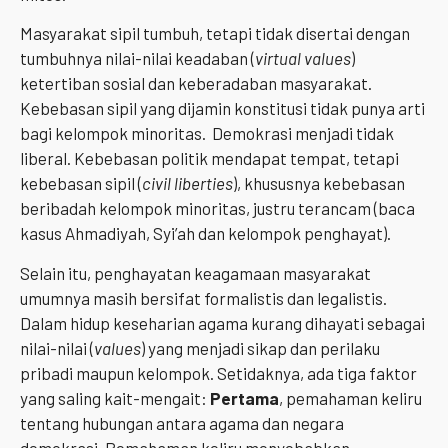
Masyarakat sipil tumbuh, tetapi tidak disertai dengan
tumbuhnya nilai-nilai keadaban (
virtual values
)
ketertiban sosial dan keberadaban masyarakat.
Kebebasan sipil yang dijamin konstitusi tidak punya arti
bagi kelompok minoritas. Demokrasi menjadi tidak
liberal. Kebebasan politik mendapat tempat, tetapi
kebebasan sipil (
civil liberties
), khususnya kebebasan
beribadah kelompok minoritas, justru terancam (baca
kasus Ahmadiyah, Syi’ah dan kelompok penghayat).
Selain itu, penghayatan keagamaan masyarakat
umumnya masih bersifat formalistis dan legalistis.
Dalam hidup keseharian agama kurang dihayati sebagai
nilai-nilai (
values
) yang menjadi sikap dan perilaku
pribadi maupun kelompok. Setidaknya, ada tiga faktor
yang saling kait-mengait:
Pertama
, pemahaman keliru
tentang hubungan antara agama dan negara
demokrasi. Pemahaman keliru menyebabkan