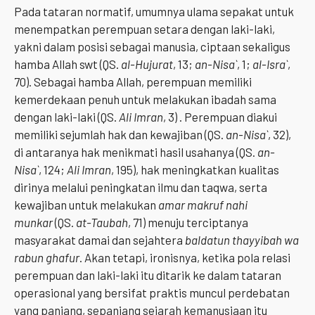
Pada tataran normatif, umumnya ulama sepakat untuk
menempatkan perempuan setara dengan laki-laki,
yakni dalam posisi sebagai manusia, ciptaan sekaligus
hamba Allah swt (QS.
al-Hujurat
, 13;
an-Nisa`
, 1;
al-Isra`
,
70). Sebagai hamba Allah, perempuan memiliki
kemerdekaan penuh untuk melakukan ibadah sama
dengan laki-laki (QS.
Ali Imran
, 3) . Perempuan diakui
memiliki sejumlah hak dan kewajiban (QS.
an-Nisa`
, 32),
di antaranya hak menikmati hasil usahanya (QS.
an-
Nisa`
, 124;
Ali Imran
, 195), hak meningkatkan kualitas
dirinya melalui peningkatan ilmu dan taqwa, serta
kewajiban untuk melakukan
amar makruf nahi
munkar
(QS.
at-Taubah
, 71) menuju terciptanya
masyarakat damai dan sejahtera
baldatun thayyibah wa
rabun ghafur
. Akan tetapi, ironisnya, ketika pola relasi
perempuan dan laki-laki itu ditarik ke dalam tataran
operasional yang bersifat praktis muncul perdebatan
yang panjang, sepanjang sejarah kemanusiaan itu