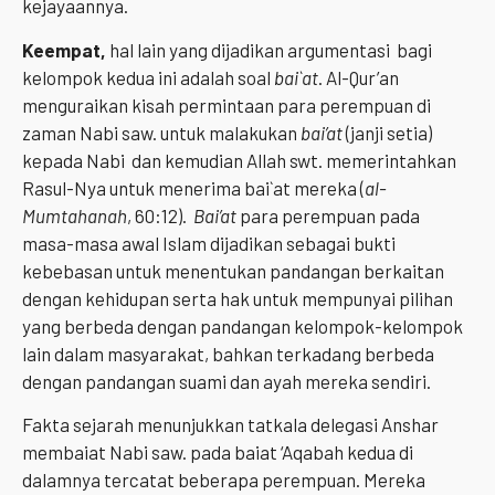
kejayaannya.
Keempat,
hal lain yang dijadikan argumentasi bagi
kelompok kedua ini adalah soal
bai`at
. Al-Qur’an
menguraikan kisah permintaan para perempuan di
zaman Nabi saw. untuk malakukan
bai’at
(janji setia)
kepada Nabi dan kemudian Allah swt. memerintahkan
Rasul-Nya untuk menerima bai`at mereka (
al-
Mumtahanah
, 60:12).
Bai’at
para perempuan pada
masa-masa awal Islam dijadikan sebagai bukti
kebebasan untuk menentukan pandangan berkaitan
dengan kehidupan serta hak untuk mempunyai pilihan
yang berbeda dengan pandangan kelompok-kelompok
lain dalam masyarakat, bahkan terkadang berbeda
dengan pandangan suami dan ayah mereka sendiri.
Fakta sejarah menunjukkan tatkala delegasi Anshar
membaiat Nabi saw. pada baiat ‘Aqabah kedua di
dalamnya tercatat beberapa perempuan. Mereka