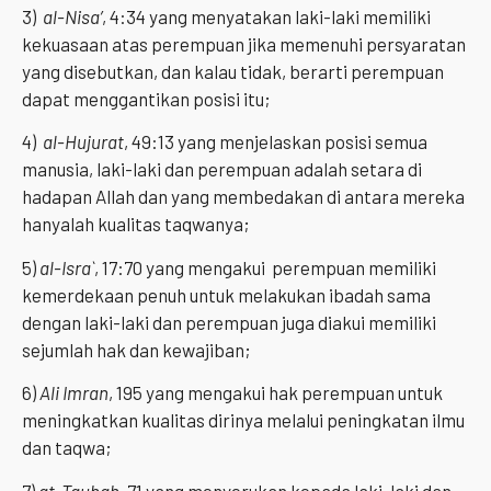
3)
al-Nisa’
, 4:34 yang menyatakan laki-laki memiliki
kekuasaan atas perempuan jika memenuhi persyaratan
yang disebutkan, dan kalau tidak, berarti perempuan
dapat menggantikan posisi itu;
4)
al-Hujurat
, 49:13 yang menjelaskan posisi semua
manusia, laki-laki dan perempuan adalah setara di
hadapan Allah dan yang membedakan di antara mereka
hanyalah kualitas taqwanya;
5)
al-Isra`
, 17:70 yang mengakui perempuan memiliki
kemerdekaan penuh untuk melakukan ibadah sama
dengan laki-laki dan perempuan juga diakui memiliki
sejumlah hak dan kewajiban;
6)
Ali Imran
, 195 yang mengakui hak perempuan untuk
meningkatkan kualitas dirinya melalui peningkatan ilmu
dan taqwa;
7)
at-Taubah
, 71 yang menyerukan kepada laki-laki dan