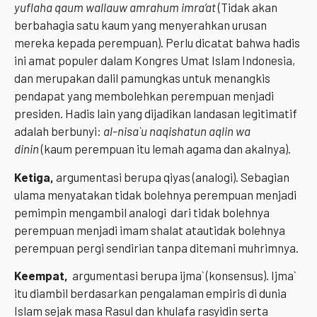
yuflaha qaum wallauw amrahum imra’at
(Tidak akan
berbahagia satu kaum yang menyerahkan urusan
mereka kepada perempuan). Perlu dicatat bahwa hadis
ini amat populer dalam Kongres Umat Islam Indonesia,
dan merupakan dalil pamungkas untuk menangkis
pendapat yang membolehkan perempuan menjadi
presiden. Hadis lain yang dijadikan landasan legitimatif
adalah berbunyi:
al-nisa`u naqishatun aqlin wa
dinin
(kaum perempuan itu lemah agama dan akalnya).
Ketiga,
argumentasi berupa qiyas (analogi). Sebagian
ulama menyatakan tidak bolehnya perempuan menjadi
pemimpin mengambil analogi dari tidak bolehnya
perempuan menjadi imam shalat atautidak bolehnya
perempuan pergi sendirian tanpa ditemani muhrimnya.
Keempat,
argumentasi berupa ijma` (konsensus). Ijma`
itu diambil berdasarkan pengalaman empiris di dunia
Islam sejak masa Rasul dan khulafa rasyidin serta