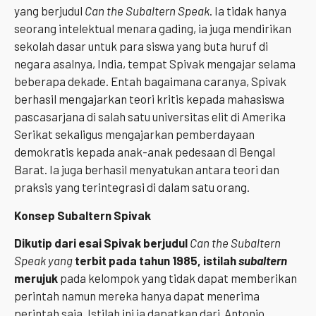
yang berjudul
Can the Subaltern Speak
. Ia tidak hanya
seorang intelektual menara gading, ia juga mendirikan
sekolah dasar untuk para siswa yang buta huruf di
negara asalnya, India, tempat Spivak mengajar selama
beberapa dekade. Entah bagaimana caranya, Spivak
berhasil mengajarkan teori kritis kepada mahasiswa
pascasarjana di salah satu universitas elit di Amerika
Serikat sekaligus mengajarkan pemberdayaan
demokratis kepada anak-anak pedesaan di Bengal
Barat. Ia juga berhasil menyatukan antara teori dan
praksis yang terintegrasi di dalam satu orang.
Konsep Subaltern Spivak
Dikutip dari esai Spivak
berjudul
Can the Subaltern
Speak
yang
terbit pada tahun 1985
, istilah
subaltern
merujuk
pada kelompok yang tidak dapat memberikan
perintah namun mereka hanya dapat menerima
perintah saja. Istilah ini ia dapatkan dari Antonio