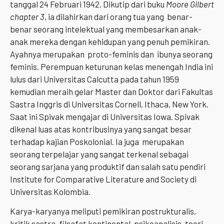
tanggal 24 Februari 1942. Dikutip dari buku
Moore Gilbert
chapter 3
, ia dilahirkan dari orang tua yang benar-
benar seorang intelektual yang membesarkan anak-
anak mereka dengan kehidupan yang penuh pemikiran.
Ayahnya merupakan proto-feminis dan ibunya seorang
feminis. Perempuan keturunan kelas menengah India ini
lulus dari Universitas Calcutta pada tahun 1959
kemudian meraih gelar Master dan Doktor dari Fakultas
Sastra Inggris di Universitas Cornell, Ithaca, New York.
Saat ini Spivak mengajar di Universitas Iowa. Spivak
dikenal luas atas kontribusinya yang sangat besar
terhadap kajian Poskolonial. Ia juga merupakan
seorang terpelajar yang sangat terkenal sebagai
seorang sarjana yang produktif dan salah satu pendiri
Institute for Comparative Literature and Society di
Universitas Kolombia.
Karya-karyanya meliputi pemikiran postrukturalis,
kritik sastra, filsafat kontinental, psikoanalisis, teori