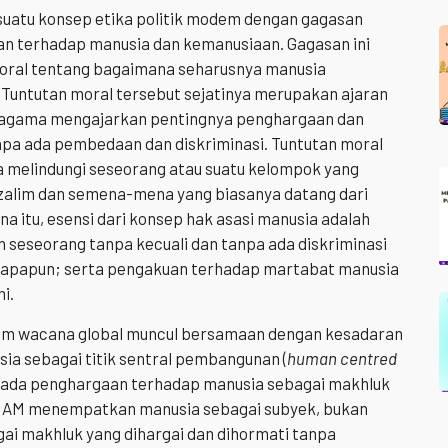
suatu konsep etika politik modem dengan gagasan
 terhadap manusia dan kemanusiaan. Gagasan ini
ral tentang bagaimana seharusnya manusia
untutan moral tersebut sejatinya merupakan ajaran
a agama mengajarkan pentingnya penghargaan dan
pa ada pembedaan dan diskriminasi. Tuntutan moral
a melindungi seseorang atau suatu kelompok yang
 dzalim dan semena-mena yang biasanya datang dari
a itu, esensi dari konsep hak asasi manusia adalah
seseorang tanpa kecuali dan tanpa ada diskriminasi
 apapun; serta pengakuan terhadap martabat manusia
i.
am wacana global muncul bersamaan dengan kesadaran
a sebagai titik sentral pembangunan (
human centred
pada penghargaan terhadap manusia sebagai makhluk
HAM menempatkan manusia sebagai subyek, bukan
i makhluk yang dihargai dan dihormati tanpa