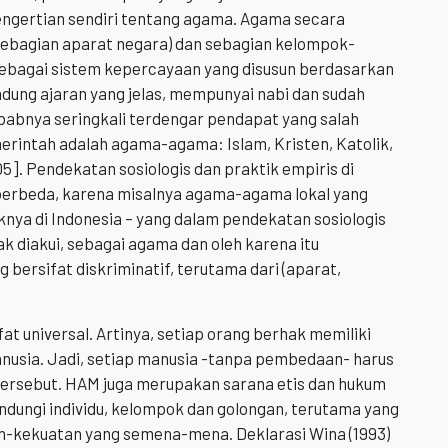
ngertian sendiri tentang agama. Agama secara
 sebagian aparat negara) dan sebagian kelompok-
ebagai sistem kepercayaan yang disusun berdasarkan
ndung ajaran yang jelas, mempunyai nabi dan sudah
sebabnya seringkali terdengar pendapat yang salah
rintah adalah agama-agama: Islam, Kristen, Katolik,
5]. Pendekatan sosiologis dan praktik empiris di
g berbeda, karena misalnya agama-agama lokal yang
nya di Indonesia – yang dalam pendekatan sosiologis
k diakui, sebagai agama dan oleh karena itu
bersifat diskriminatif, terutama dari (aparat,
t universal. Artinya, setiap orang berhak memiliki
anusia. Jadi, setiap manusia -tanpa pembedaan- harus
tersebut. HAM juga merupakan sarana etis dan hukum
dungi individu, kelompok dan golongan, terutama yang
an-kekuatan yang semena-mena. Deklarasi Wina (1993)