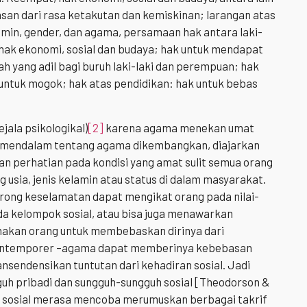
an dari rasa ketakutan dan kemiskinan; larangan atas
elamin, gender, dan agama, persamaan hak antara laki-
hak ekonomi, sosial dan budaya; hak untuk mendapat
 yang adil bagi buruh laki-laki dan perempuan; hak
untuk mogok; hak atas pendidikan: hak untuk bebas
ejala psikologikal)
[2]
karena agama menekan umat
mendalam tentang agama dikembangkan, diajarkan
 perhatian pada kondisi yang amat sulit semua orang
usia, jenis kelamin atau status di dalam masyarakat.
orong keselamatan dapat mengikat orang pada nilai-
ada kelompok sosial, atau bisa juga menawarkan
unakan orang untuk membebaskan dirinya dari
 kontemporer –agama dapat memberinya kebebasan
nsendensikan tuntutan dari kehadiran sosial. Jadi
uh pribadi dan sungguh-sungguh sosial [Theodorson &
n sosial merasa mencoba merumuskan berbagai takrif