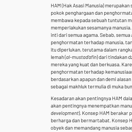
HAM (Hak Asasi Manusia) merupakan 
pokok penghargaan dan penghormatan
membawa kepada sebuah tuntutan mo
memperlakukan sesamanya manusia. T
inti dari semua agama. Sebab, semu
penghormatan terhadap manusia, tan
itu diperlukan, terutama dalam rangk
lemah (
al-mustad’afin
) dari tindakan
mereka yang kuat dan berkuasa. Karen
penghormatan terhadap kemanusiaan 
berdasarkan apapun dan demi alasan
sebagai makhluk termulia di muka bum
Kesadaran akan pentingnya HAM dal
akan pentingnya menempatkan manusi
development
). Konsep HAM berakar 
berharga dan bermartabat. Konsep 
obyek dan memandang manusia sebaga