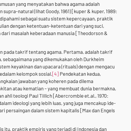
 rumusan yang menyatakan bahwa agama adalah
upra-natural (lihat Goody, 1961) [kuper & kuper, 1989:
dipahami sebagai suatu sistem kepercayaan, praktik
edulian dengan ketentuan-ketentuan dari yang suci,
 dari masalah keberadaan manusia [Theodorson &
an pada takrif tentang agama. Pertama, adalah takrif
ya, sebagaimana yang dikemukakan oleh Durkheim
istem keyakinan dan upacara (rituals) dengan mengacu
edalam kelompok sosial.
[4]
Pendekatan kedua,
angkaian jawaban yang koheren pada dilema
akitan atau kematian – yang membuat dunia bermakna,
li teologi Paul Tillich [Abercrombie et.al., 1970:
am ideologi yang lebih luas, yang juga mencakup ide-
) dari persaingan dalam sistem kapitalis [Max dan Engels
itu, praktik empiris yang terjadi di Indonesia dan