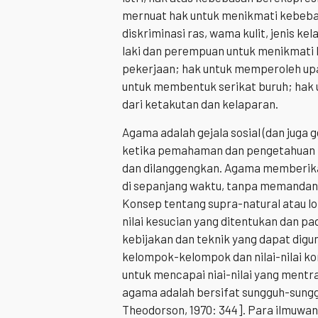
mernuat hak untuk menikmati kebebas
diskriminasi ras, wama kulit, jenis k
laki dan perempuan untuk menikmati 
pekerjaan; hak untuk memperoleh upah
untuk membentuk serikat buruh; hak 
dari ketakutan dan kelaparan.
Agama adalah gejala sosial (dan juga g
ketika pemahaman dan pengetahuan 
dan dilanggengkan. Agama memberikan
di sepanjang waktu, tanpa memandang 
Konsep tentang supra-natural atau l
nilai kesucian yang ditentukan dan p
kebijakan dan teknik yang dapat dig
kelompok-kelompok dan nilai-nilai
untuk mencapai niai-nilai yang mentra
agama adalah bersifat sungguh-sungg
Theodorson, 1970: 344]. Para ilmuwa