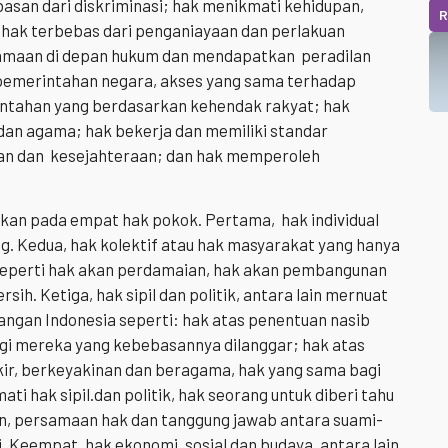
san dari diskriminasi; hak menikmati kehidupan,
R
hak terbebas dari penganiayaan dan perlakuan
maan di depan hukum dan mendapatkan peradilan
m pemerintahan negara, akses yang sama terhadap
intahan yang berdasarkan kehendak rakyat; hak
an agama; hak bekerja dan memiliki standar
an dan kesejahteraan; dan hak memperoleh
kan pada empat hak pokok. Pertama, hak individual
ng. Kedua, hak kolektif atau hak masyarakat yang hanya
 seperti hak akan perdamaian, hak akan pembangunan
sih. Ketiga, hak sipil dan politik, antara lain mernuat
angan Indonesia seperti: hak atas penentuan nasib
agi mereka yang kebebasannya dilanggar; hak atas
kir, berkeyakinan dan beragama, hak yang sama bagi
ti hak sipil.dan politik, hak seorang untuk diberi tahu
n, persamaan hak dan tanggung jawab antara suami-
. Keempat, hak ekonomi, sosial dan budaya, antara lain