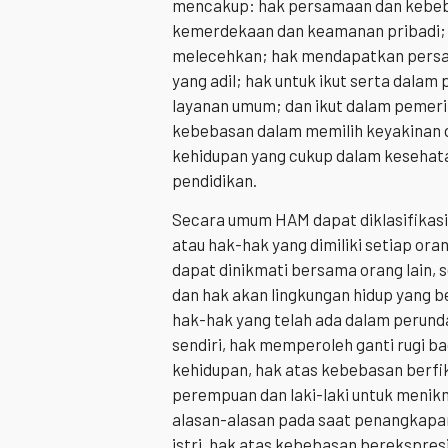
mencakup: hak persamaan dan kebeba
kemerdekaan dan keamanan pribadi; 
melecehkan; hak mendapatkan persa
yang adil; hak untuk ikut serta dala
layanan umum; dan ikut dalam pemer
kebebasan dalam memilih keyakinan d
kehidupan yang cukup dalam kesehat
pendidikan.
Secara umum HAM dapat diklasifikasi
atau hak-hak yang dimiliki setiap ora
dapat dinikmati bersama orang lain,
dan hak akan lingkungan hidup yang ber
hak-hak yang telah ada dalam perund
sendiri, hak memperoleh ganti rugi b
kehidupan, hak atas kebebasan berfi
perempuan dan laki-laki untuk menikma
alasan-alasan pada saat penangkapa
istri, hak atas kebebasan berekspresi