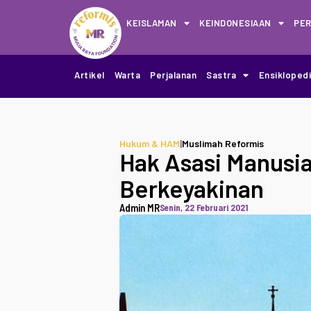
KEISLAMAN
KEINDONESIAAN
PE
Artikel
Warta
Perjalanan
Sastra
Ensikloped
Hukum & HAM
|
Muslimah Reformis
Hak Asasi Manusi
Berkeyakinan
Admin MR
Senin, 22 Februari 2021