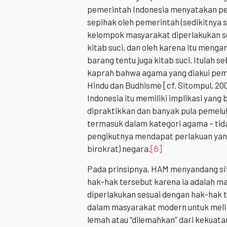
pemerintah Indonesia menyatakan pe
sepihak oleh pemerintah (sedikitnya
kelompok masyarakat diperlakukan s
kitab suci, dan oleh karena itu menga
barang tentu juga kitab suci. Itulah 
kaprah bahwa agama yang diakui peme
Hindu dan Budhisme [cf. Sitompul, 200
Indonesia itu memiliki implikasi yan
dipraktikkan dan banyak pula pemeluk
termasuk dalam kategori agama – tida
pengikutnya mendapat perlakuan yang 
birokrat) negara.
[6]
Pada prinsipnya, HAM menyandang sifa
hak-hak tersebut karena ia adalah m
diperlakukan sesuai dengan hak-hak 
dalam masyarakat modern untuk melin
lemah atau “dilemahkan” dari kekuat