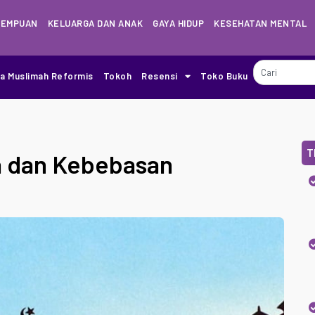
REMPUAN
KELUARGA DAN ANAK
GAYA HIDUP
KESEHATAN MENTAL
ia Muslimah Reformis
Tokoh
Resensi
Toko Buku
T
a dan Kebebasan