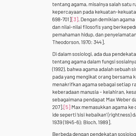
tentang agama, misalnya salah satu
kepercayaan pada kekuatan-kekuatan s
698-701]
[3]
. Dengan demikian agama 
dan nilai-nilai filosofis yang berkep
pemahaman hidup, dan penyelamatan
Theodorson, 1970: 344].
Di dalam sosiologi, ada dua pendekat
tentang agama dalam fungsi sosialn
(1992), bahwa agama adalah sebuah s
pada yang mengikat orang bersama k
menakrifkan agama sebagai setiap r
keberadaan manusia – kelahiran, kes
sebagaimana pendapat Max Weber dan ah
207].
[5]
Max memasukkan agama ke dal
ide seperti ‘sisi kebaikan’ (rightness
1939 (1845-6); Bloch, 1989].
Berbeda dengan pendekatan sosiologis 