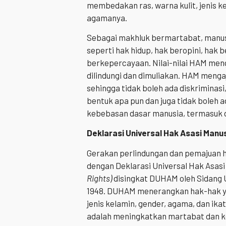
membedakan ras, warna kulit, jenis k
agamanya.
Sebagai makhluk bermartabat, manusia
seperti hak hidup, hak beropini, hak
berkepercayaan. Nilai-nilai HAM men
dilindungi dan dimuliakan. HAM meng
sehingga tidak boleh ada diskriminas
bentuk apa pun dan juga tidak boleh
kebebasan dasar manusia, termasuk 
Deklarasi Universal Hak Asasi Man
Gerakan perlindungan dan pemajuan ha
dengan Deklarasi Universal Hak Asas
Rights)
disingkat DUHAM oleh Sidang 
1948. DUHAM menerangkan hak-hak y
jenis kelamin, gender, agama, dan ika
adalah meningkatkan martabat dan k