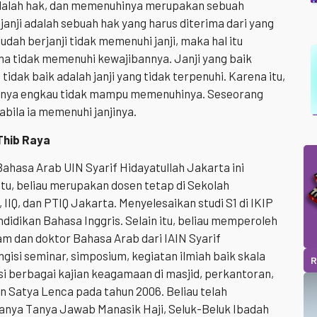
 adalah hak, dan memenuhinya merupakan sebuah
janji adalah sebuah hak yang harus diterima dari yang
udah berjanji tidak memenuhi janji, maka hal itu
a tidak memenuhi kewajibannya. Janji yang baik
 tidak baik adalah janji yang tidak terpenuhi. Karena itu,
iranya engkau tidak mampu memenuhinya. Seseorang
bila ia memenuhi janjinya.
hib Raya
ahasa Arab UIN Syarif Hidayatullah Jakarta ini
tu, beliau merupakan dosen tetap di Sekolah
 IIQ, dan PTIQ Jakarta. Menyelesaikan studi S1 di IKIP
didikan Bahasa Inggris. Selain itu, beliau memperoleh
m dan doktor Bahasa Arab dari IAIN Syarif
ngisi seminar, simposium, kegiatan ilmiah baik skala
R
si berbagai kajian keagamaan di masjid, perkantoran,
 Satya Lenca pada tahun 2006. Beliau telah
anya Tanya Jawab Manasik Haji, Seluk-Beluk Ibadah