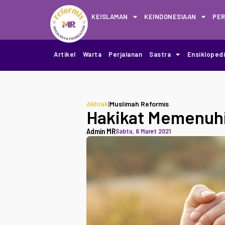
KEISLAMAN
KEINDONESIAAN
PE
Artikel
Warta
Perjalanan
Sastra
Ensikloped
Akhlak
|
Muslimah Reformis
Hakikat Memenuhi
Admin MR
Sabtu, 6 Maret 2021