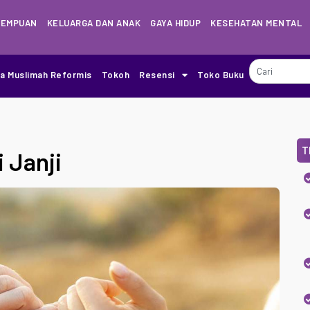
REMPUAN
KELUARGA DAN ANAK
GAYA HIDUP
KESEHATAN MENTAL
ia Muslimah Reformis
Tokoh
Resensi
Toko Buku
T
 Janji