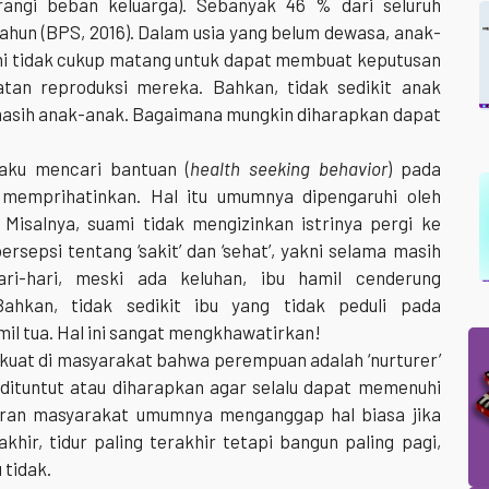
angi beban keluarga). Sebanyak 46 % dari seluruh
tahun (BPS, 2016). Dalam usia yang belum dewasa, anak-
ini tidak cukup matang untuk dapat membuat keputusan
tan reproduksi mereka. Bahkan, tidak sedikit anak
masih anak-anak. Bagaimana mungkin diharapkan dapat
ilaku mencari bantuan (
health seeking behavior
) pada
memprihatinkan. Hal itu umumnya dipengaruhi oleh
. Misalnya, suami tidak mengizinkan istrinya pergi ke
ersepsi tentang ‘sakit’ dan ‘sehat’, yakni selama masih
ri-hari, meski ada keluhan, ibu hamil cenderung
ahkan, tidak sedikit ibu yang tidak peduli pada
il tua. Hal ini sangat mengkhawatirkan!
kuat di masyarakat bahwa perempuan adalah ‘nurturer’
 dituntut atau diharapkan agar selalu dapat memenuhi
heran masyarakat umumnya menganggap hal biasa jika
akhir, tidur paling terakhir tetapi bangun paling pagi,
 tidak.