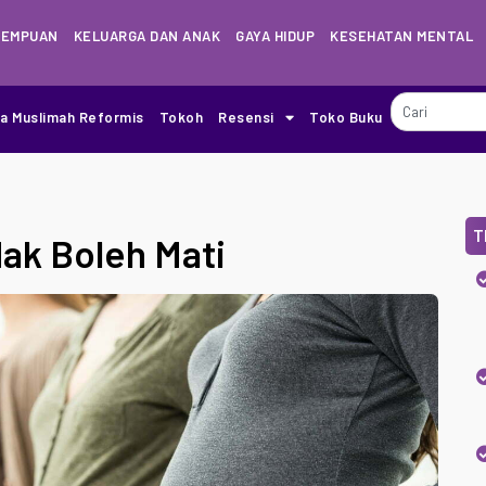
REMPUAN
KELUARGA DAN ANAK
GAYA HIDUP
KESEHATAN MENTAL
ia Muslimah Reformis
Tokoh
Resensi
Toko Buku
T
dak Boleh Mati