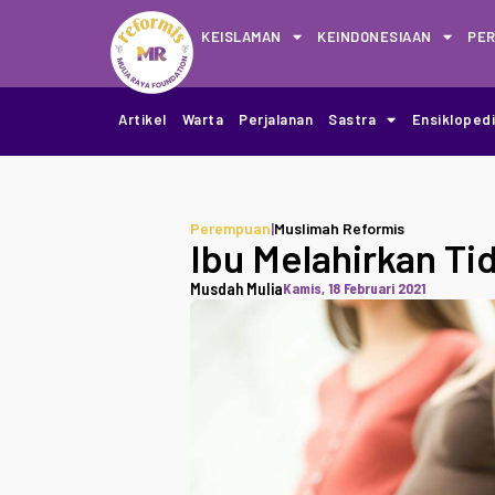
KEISLAMAN
KEINDONESIAAN
PE
Artikel
Warta
Perjalanan
Sastra
Ensikloped
Perempuan
|
Muslimah Reformis
Ibu Melahirkan Ti
Musdah Mulia
Kamis, 18 Februari 2021