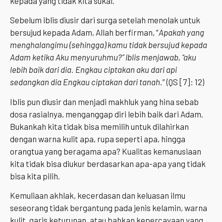
kepada yang tidak kita sukai.
Sebelum iblis diusir dari surga setelah menolak untuk
bersujud kepada Adam, Allah berfirman, “
Apakah yang
menghalangimu (sehingga) kamu tidak bersujud kepada
Adam ketika Aku menyuruhmu?” Iblis menjawab, “aku
lebih baik dari dia. Engkau ciptakan aku dari api
sedangkan dia Engkau ciptakan dari tanah.
” (QS [7]: 12)
Iblis pun diusir dan menjadi makhluk yang hina sebab
dosa rasialnya, menganggap diri lebih baik dari Adam.
Bukankah kita tidak bisa memilih untuk dilahirkan
dengan warna kulit apa, rupa seperti apa, hingga
orangtua yang beragama apa? Kualitas kemanusiaan
kita tidak bisa diukur berdasarkan apa-apa yang tidak
bisa kita pilih.
Kemuliaan akhlak, kecerdasan dan keluasan ilmu
seseorang tidak bergantung pada jenis kelamin, warna
kulit, garis keturunan, atau bahkan kepercayaan yang