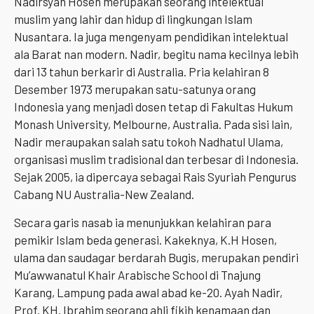
Nadirsyah Hosen merupakan seorang intelektual
muslim yang lahir dan hidup di lingkungan Islam
Nusantara. Ia juga mengenyam pendidikan intelektual
ala Barat nan modern. Nadir, begitu nama kecilnya lebih
dari 13 tahun berkarir di Australia. Pria kelahiran 8
Desember 1973 merupakan satu-satunya orang
Indonesia yang menjadi dosen tetap di Fakultas Hukum
Monash University, Melbourne, Australia. Pada sisi lain,
Nadir meraupakan salah satu tokoh Nadhatul Ulama,
organisasi muslim tradisional dan terbesar di Indonesia.
Sejak 2005, ia dipercaya sebagai Rais Syuriah Pengurus
Cabang NU Australia-New Zealand.
Secara garis nasab ia menunjukkan kelahiran para
pemikir Islam beda generasi. Kakeknya, K.H Hosen,
ulama dan saudagar berdarah Bugis, merupakan pendiri
Mu’awwanatul Khair Arabische School di Tnajung
Karang, Lampung pada awal abad ke-20. Ayah Nadir,
Prof. KH. Ibrahim seorang ahli fikih kenamaan dan