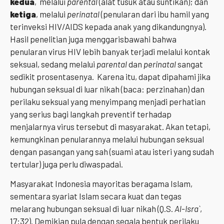
kedua
, melalui
parental
(alat tusuk atau suntikan); dan
ketiga
, melalui
perinatal
(penularan dari ibu hamil yang
terinveksi HIV/AIDS kepada anak yang dikandungnya).
Hasil penelitian juga menggarisbawahi bahwa
penularan virus HIV lebih banyak terjadi melalui kontak
seksual, sedang melalui
parental
dan
perinatal
sangat
sedikit prosentasenya. Karena itu, dapat dipahami jika
hubungan seksual di luar nikah (baca: perzinahan) dan
perilaku seksual yang menyimpang menjadi perhatian
yang serius bagi langkah preventif terhadap
menjalarnya virus tersebut di masyarakat. Akan tetapi,
kemungkinan penularannya melalui hubungan seksual
dengan pasangan yang sah (suami atau isteri yang sudah
tertular) juga perlu diwaspadai.
Masyarakat Indonesia mayoritas beragama Islam,
sementara syariat Islam secara kuat dan tegas
melarang hubungan seksual di luar nikah (Q.S.
Al-Isra`
,
17:32). Demikian pula dengan segala bentuk perilaku