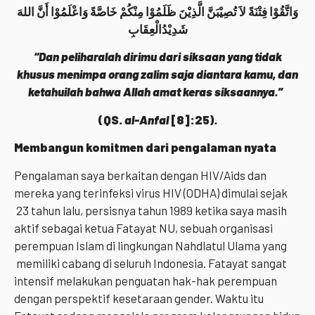
وَاتَّقُوْا فِتْنَةً لاَ تُصِيْبَنَّ الَّذِيْنَ ظَلَمُوْا مِنْكُمْ خَاصَّةً وَاعْلَمُوْا أَنَّ اللهَ
شَدِيْدُالْعِقَابِ
“Dan peliharalah dirimu dari siksaan yang tidak
khusus menimpa orang zalim saja diantara kamu, dan
ketahuilah bahwa Allah amat keras siksaannya.”
(QS.
al-Anfal
[8]:25)
.
Membangun komitmen dari pengalaman nyata
Pengalaman saya berkaitan dengan HIV/Aids dan
mereka yang terinfeksi virus HIV (ODHA) dimulai sejak
23 tahun lalu, persisnya tahun 1989 ketika saya masih
aktif sebagai ketua Fatayat NU, sebuah organisasi
perempuan Islam di lingkungan Nahdlatul Ulama yang
memiliki cabang di seluruh Indonesia. Fatayat sangat
intensif melakukan penguatan hak-hak perempuan
dengan perspektif kesetaraan gender. Waktu itu