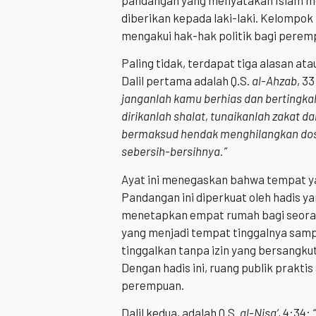
pandangan yang menyatakan Islam me
diberikan kepada laki-laki. Kelompo
mengakui hak-hak politik bagi perem
Paling tidak, terdapat tiga alasan ata
Dalil pertama adalah Q.S.
al-Ahzab
, 3
janganlah kamu berhias dan bertingkah
dirikanlah shalat, tunaikanlah zakat d
bermaksud hendak menghilangkan dosa
sebersih-bersihnya.”
Ayat ini menegaskan bahwa tempat ya
Pandangan ini diperkuat oleh hadis y
menetapkan empat rumah bagi seoran
yang menjadi tempat tinggalnya sampa
tinggalkan tanpa izin yang bersangk
Dengan hadis ini, ruang publik praktis
perempuan.
Dalil kedua, adalah Q.S.
al-Nisa’
, 4:34: