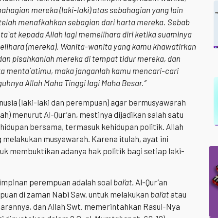
ahagian mereka (laki-laki) atas sebahagian yang lain
i) telah menafkahkan sebagian dari harta mereka. Sebab
 ta`at kepada Allah lagi memelihara diri ketika suaminya
emelihara (mereka). Wanita-wanita yang kamu khawatirkan
an pisahkanlah mereka di tempat tidur mereka, dan
ka menta`atimu, maka janganlah kamu mencari-cari
hnya Allah Maha Tinggi lagi Maha Besar.”
manusia (laki-laki dan perempuan) agar bermusyawarah
h) menurut Al-Qur’an, mestinya dijadikan salah satu
hidupan bersama, termasuk kehidupan politik. Allah
 melakukan musyawarah. Karena itulah, ayat ini
uk membuktikan adanya hak politik bagi setiap laki-
impinan perempuan adalah soal
bai’at
. Al-Qur’an
puan di zaman Nabi Saw. untuk melakukan
bai’at
atau
ajarannya, dan Allah Swt. memerintahkan Rasul-Nya