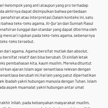
i kelompok yang anti ataupun yang pro terhadap
da akhirnya dapat disimpulkan bahwa perbedaan
penafsiran atau interpretasi.Dalam konteks ini, satu
tu bahwa teks-teks agama, Al-Qur’an dan Sunnah Rasul
afsiran tunggal dan standar yang dapat diterima oleh
ang mencari rujukan pada teks-teks agama, sebenarnya
teks-teks tersebut.
an dari agama. Agama bersifat mutlak dan absolut,
bersifat relatif dan bisa berubah. Di sinilah letak
eks pembahasan kita, kaum muslim. Mereka dituntut
irkan ajaran Islam agar senantiasa relevan dengan
enantiasa berubah ini.Hal lain yang patut diperhatikan
k ibadah yakni hubungan manusia dengan Tuhan, Islam
ada aspek muamalat yakni hubungan antar umat
rakhir inilah, pada kebanyakan masyarakat muslim,