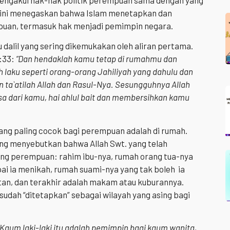
ngakui hak-hak politik perempuan sama dengan yang
k ini menegaskan bahwa Islam menetapkan dan
puan, termasuk hak menjadi pemimpin negara.
u dalil yang sering dikemukakan oleh aliran pertama.
3:33:
“Dan hendaklah kamu tetap di rumahmu dan
 laku seperti orang-orang Jahiliyah yang dahulu dan
an ta`atilah Allah dan Rasul-Nya. Sesungguhnya Allah
 dari kamu, hai ahlul bait dan membersihkan kamu
ng paling cocok bagi perempuan adalah di rumah.
ang menyebutkan bahwa Allah Swt. yang telah
g perempuan: rahim ibu-nya, rumah orang tua-nya
i ia menikah, rumah suami-nya yang tak boleh ia
utan, dan terakhir adalah makam atau kuburannya.
 sudah “ditetapkan” sebagai wilayah yang asing bagi
“Kaum laki-laki itu adalah pemimpin bagi kaum wanita,