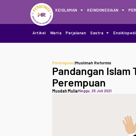
KEISLAMAN
KEINDONESIAAN
PE
Artikel
Warta
Perjalanan
Sastra
Ensikloped
Perempuan
|
Muslimah Reformis
Pandangan Islam T
Perempuan
Musdah Mulia
Minggu, 25 Juli 2021