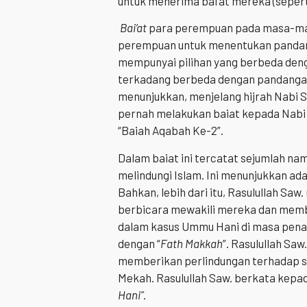
untuk menerima bai’at mereka (sepert
Bai’at
para perempuan pada masa-mas
perempuan untuk menentukan pandang
mempunyai pilihan yang berbeda den
terkadang berbeda dengan pandangan 
menunjukkan, menjelang hijrah Nabi S
pernah melakukan baiat kepada Nabi
“Baiah Aqabah Ke-2”.
Dalam baiat ini tercatat sejumlah 
melindungi Islam. Ini menunjukkan ad
Bahkan, lebih dari itu, Rasulullah S
berbicara mewakili mereka dan membe
dalam kasus Ummu Hani di masa penak
dengan “
Fath Makkah
”. Rasulullah S
memberikan perlindungan terhadap se
Mekah. Rasulullah Saw. berkata kepa
Hani”
.