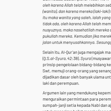
oleh karena Allah telah melebihkan seb
(wanita), dan karena mereka (laki-lak
itu maka wanita yang saleh, ialah yang
tidak ada, oleh karena Allah telah m
nusyuznya, maka nasehatilah mereka d
pukullah mereka. Kemudian jika mere
jalan untuk menyusahkannya. Sesunggu
Selain itu, Al-Qur’an juga mengajak 
(Q.S.
al-Syura
, 42:38).
Syura
(musyawara
prinsip pengelolaan bidang-bidang ke
Swt. memuji orang-orang yang senang
dijadikan dasar oleh banyak ulama unt
laki dan perempuan.
Argumen lain yang mendukung kepem
menguraikan permintaan para perem
sumpah-janji setia kepada Nabi dan 