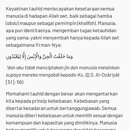
Keyakinan tauhid meniscayakan kesetaraan semua
manusia di hadapan Allah swt, baik sebagai hamba
(
abdu
) maupun sebagai pemimpin (
khalîfah
). Manusia,
apa pun identitasnya, mengemban tugas ketauhidan
yang sama, yakni menyembah hanya kepada Allah swt
sebagaimana firman-Nya:
وَمَا خَلَقْتُ الْجِنَّ وَالْإِنْسَ إِلَّا لِيَعْبُدُونِ
“dan aku tidak menciptakan jin dan manusia melainkan
supaya mereka mengabdi kepada-Ku. (
Q.S. Al-Dzâriyât
[51]: 56)
Memahami tauhid dengan benar akan mengantarkan
kita kepada prinsip kebebasan. Kebebasan yang
disertai kesadaran untuk bertanggungjawab. Semua
manusia diberi kebebasan untuk memilih sesuai dengan
kemampuan dan kapasitas yang dimilikinya. Manusia
bebas memilih untuk beragama dan tidak beragama,