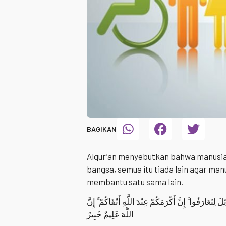
BAGIKAN
Alqur’an menyebutkan bahwa manusia 
bangsa, semua itu tiada lain agar man
membantu satu sama lain.
َ لِتَعَارَفُوا ۚ إِنَّ أَكْرَمَكُمْ عِنْدَ اللَّهِ أَتْقَاكُمْ ۚ إِنَّ
اللَّهَ عَلِيمٌ خَبِيرٌ