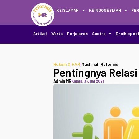
KEISLAMAN
KEINDONESIAAN
PE
Artikel
Warta
Perjalanan
Sastra
Ensikloped
Hukum & HAM
|
Muslimah Reformis
Pentingnya Relasi
Admin MR
Kamis, 3 Juni 2021