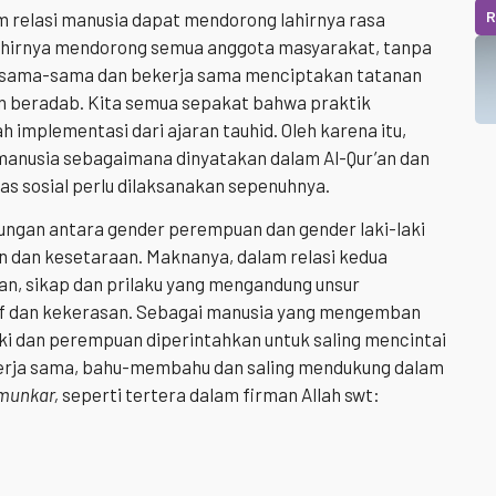
R
m relasi manusia dapat mendorong lahirnya rasa
khirnya mendorong semua anggota masyarakat, tanpa
rsama-sama dan bekerja sama menciptakan tatanan
n beradab. Kita semua sepakat bahwa praktik
 implementasi dari ajaran tauhid. Oleh karena itu,
manusia sebagaimana dinyatakan dalam Al-Qur’an dan
as sosial perlu dilaksanakan sepenuhnya.
ungan antara gender perempuan dan gender laki-laki
an dan kesetaraan. Maknanya, dalam relasi kedua
an, sikap dan prilaku yang mengandung unsur
atif dan kekerasan. Sebagai manusia yang mengemban
aki dan perempuan diperintahkan untuk saling mencintai
kerja sama, bahu-membahu dan saling mendukung dalam
 munkar,
seperti tertera dalam firman Allah swt: