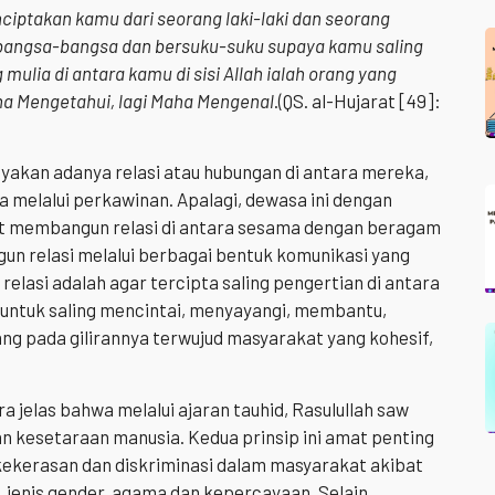
iptakan kamu dari seorang laki-laki dan seorang
angsa-bangsa dan bersuku-suku supaya kamu saling
ulia di antara kamu di sisi Allah ialah orang yang
ha Mengetahui, lagi Maha Mengenal
.(QS. al-Hujarat [49]:
yakan adanya relasi atau hubungan di antara mereka,
a melalui perkawinan. Apalagi, dewasa ini dengan
at membangun relasi di antara sesama dengan beragam
un relasi melalui berbagai bentuk komunikasi yang
elasi adalah agar tercipta saling pengertian di antara
ntuk saling mencintai, menyayangi, membantu,
 pada gilirannya terwujud masyarakat yang kohesif,
 jelas bahwa melalui ajaran tauhid, Rasulullah saw
n kesetaraan manusia. Kedua prinsip ini amat penting
kerasan dan diskriminasi dalam masyarakat akibat
, jenis gender, agama dan kepercayaan. Selain