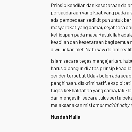
Prinsip keadilan dan kesetaraan dala
persaudaraan yang kuat yang pada a
ada pembedaan sedikit pun untuk be
masyarakat yang damai, sejahtera da
kehidupan pada masa Rasulullah adalah
keadilan dan kesetaraan bagi semua 
diwujudkan oleh Nabi saw dalam realit
Islam secara tegas mengajarkan, hub
harus dibangun di atas prinsip keadil
gender tersebut tidak boleh ada ucap
penghinaan, diskriminatif, eksploit
tugas kekhalifahan yang sama, laki-l
dan mengasihi secara tulus serta be
melaksanakan misi
amar ma’rûf nahy
Musdah Mulia