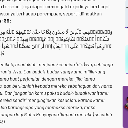
lam tersebut juga dapat mencegah terjadinya berbagai
hususnya terhadap perempuan, seperti diingatkan
: 33:
وَلۡيَسۡتَعۡفِفِ ٱلَّذِينَ لَا يَجِدُونَ نِكَاحًا حَتَّىٰ يُغۡنِيَهُمُ ٱللَّهُ م
مَلَكَتۡ أَيۡمَٰنُكُمۡ فَكَاتِبُوهُمۡ إِنۡ عَلِمۡتُمۡ فِيهِمۡ خَيۡرٗاۖ وَءَا
تُكۡرِهُواْ فَتَيَٰتِكُمۡ عَلَى ٱلۡبِغَآءِ إِنۡ أَرَدۡنَ تَحَصُّنٗا لِّتَبۡتَغ
فَإِ
ikah, hendaklah menjaga kesucian (diri)nya, sehingga
unia-Nya. Dan budak-budak yang kamu miliki yang
amu buat perjanjian dengan mereka, jika kamu
, dan berikanlah kepada mereka sebahagian dari harta
mu. Dan janganlah kamu paksa budak-budak wanitamu
ereka sendiri menginginkan kesucian, karena kamu
 Dan barangsiapa yang memaksa mereka, maka
gampun lagi Maha Penyayang (kepada mereka) sesudah
33)