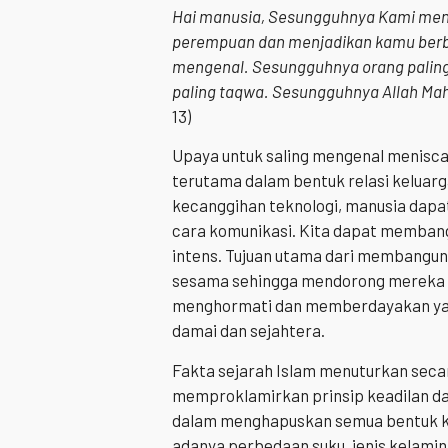
Hai manusia, Sesungguhnya Kami menc
perempuan dan menjadikan kamu berb
mengenal. Sesungguhnya orang paling m
paling taqwa. Sesungguhnya Allah Ma
13)
Upaya untuk saling mengenal menisca
terutama dalam bentuk relasi keluarg
kecanggihan teknologi, manusia dap
cara komunikasi. Kita dapat membang
intens. Tujuan utama dari membangun r
sesama sehingga mendorong mereka u
menghormati dan memberdayakan yang
damai dan sejahtera.
Fakta sejarah Islam menuturkan secara
memproklamirkan prinsip keadilan da
dalam menghapuskan semua bentuk ke
adanya perbedaan suku, jenis kelamin