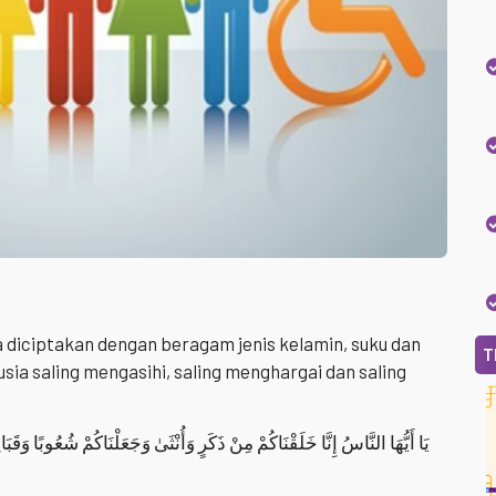
diciptakan dengan beragam jenis kelamin, suku dan
T
usia saling mengasihi, saling menghargai dan saling
يَا أَيُّهَا النَّاسُ إِنَّا خَلَقْنَاكُمْ مِنْ ذَكَرٍ وَأُنْثَىٰ وَجَعَلْنَاكُمْ شُعُوبًا وَقَبَائِل