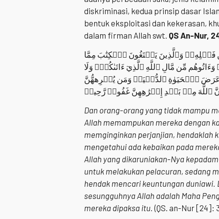
diskriminasi, kedua prinsip dasar Is
bentuk eksploitasi dan kekerasan, k
dalam firman Allah swt.
QS An-Nur, 24
ِن فَضۡلِهِۦۗ وَٱلَّذِينَ يَبۡتَغُونَ ٱلۡكِتَٰبَ مِمَّا
تُوهُم مِّن مَّالِ ٱللَّهِ ٱلَّذِيٓ ءَاتَىٰكُمۡۚ وَلَا
ُواْ عَرَضَ ٱلۡحَيَوٰةِ ٱلدُّنۡيَاۚ وَمَن يُكۡرِههُّنَّ
نَّ ٱللَّهَ مِنۢ بَعۡدِ إِكۡرَٰهِهِنَّ غَفُورٞ رَّحِيمٞ
Dan orang-orang yang tidak mampu men
Allah memampukan mereka dengan kar
memginginkan perjanjian, hendaklah k
mengetahui ada kebaikan pada mereka
Allah yang dikaruniakan-Nya kepada
untuk melakukan pelacuran, sedang m
hendak mencari keuntungan duniawi.
sesungguhnya Allah adalah Maha Pen
mereka dipaksa itu.
(QS. an-Nur [24]: 