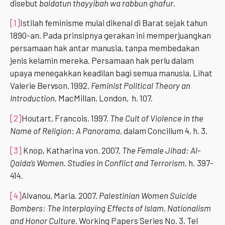
disebut
baldatun thayyibah wa rabbun ghafur
.
[1]
Istilah feminisme mulai dikenal di Barat sejak tahun
1890-an. Pada prinsipnya gerakan ini memperjuangkan
persamaan hak antar manusia, tanpa membedakan
jenis kelamin mereka. Persamaan hak perlu dalam
upaya menegakkan keadilan bagi semua manusia. Lihat
Valerie Bervson. 1992.
Feminist Political Theory an
Introduction,
MacMillan, London, h. 107.
[2]
Houtart, Francois. 1997.
The Cult of Violence in the
Name of Religion: A Panorama
, dalam Concilium 4, h. 3.
[3]
Knop, Katharina von. 2007.
The Female Jihad: Al-
Qaida’s Women
.
Studies in
Conflict and Terrorism,
h
.
397-
414.
[4]
Alvanou, Maria. 2007.
Palestinian Women Suicide
Bombers: The Interplaying Effects of Islam, Nationalism
and Honor Culture
. Working Papers Series No. 3. Tel