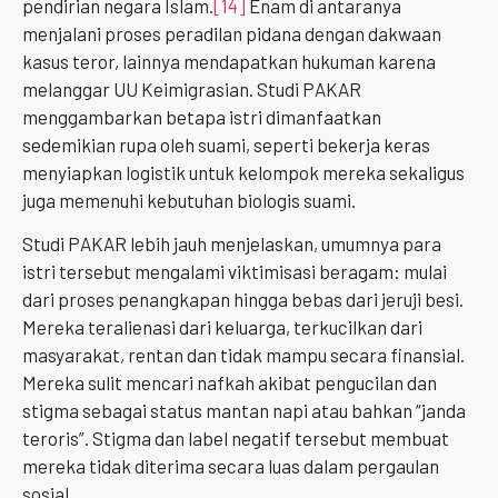
pendirian negara Islam.
[14]
Enam di antaranya
menjalani proses peradilan pidana dengan dakwaan
kasus teror, lainnya mendapatkan hukuman karena
melanggar UU Keimigrasian. Studi PAKAR
menggambarkan betapa istri dimanfaatkan
sedemikian rupa oleh suami, seperti bekerja keras
menyiapkan logistik untuk kelompok mereka sekaligus
juga memenuhi kebutuhan biologis suami.
Studi PAKAR lebih jauh menjelaskan, umumnya para
istri tersebut mengalami viktimisasi beragam: mulai
dari proses penangkapan hingga bebas dari jeruji besi.
Mereka teralienasi dari keluarga, terkucilkan dari
masyarakat, rentan dan tidak mampu secara finansial.
Mereka sulit mencari nafkah akibat pengucilan dan
stigma sebagai status mantan napi atau bahkan “janda
teroris”. Stigma dan label negatif tersebut membuat
mereka tidak diterima secara luas dalam pergaulan
sosial.