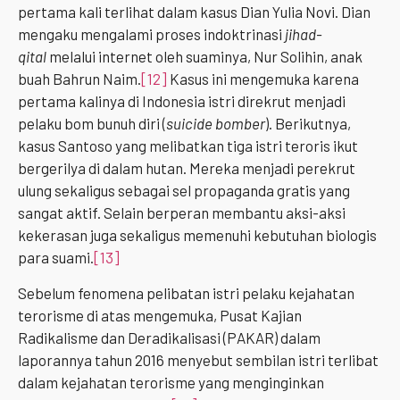
pertama kali terlihat dalam kasus Dian Yulia Novi. Dian
mengaku mengalami proses indoktrinasi
jihad-
qital
melalui internet oleh suaminya, Nur Solihin, anak
buah Bahrun Naim.
[12]
Kasus ini mengemuka karena
pertama kalinya di Indonesia istri direkrut menjadi
pelaku bom bunuh diri (
suicide bomber
). Berikutnya,
kasus Santoso yang melibatkan tiga istri teroris ikut
bergerilya di dalam hutan. Mereka menjadi perekrut
ulung sekaligus sebagai sel propaganda gratis yang
sangat aktif. Selain berperan membantu aksi-aksi
kekerasan juga sekaligus memenuhi kebutuhan biologis
para suami.
[13]
Sebelum fenomena pelibatan istri pelaku kejahatan
terorisme di atas mengemuka, Pusat Kajian
Radikalisme dan Deradikalisasi (PAKAR) dalam
laporannya tahun 2016 menyebut sembilan istri terlibat
dalam kejahatan terorisme yang menginginkan