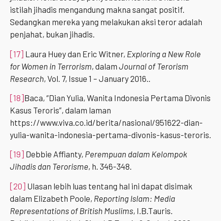
istilah jihadis mengandung makna sangat positif.
Sedangkan mereka yang melakukan aksi teror adalah
penjahat, bukan jihadis.
[17]
Laura Huey dan Eric Witner,
Exploring a New Role
for Women in Terrorism
, dalam
Journal of Terorism
Research
, Vol. 7, Issue 1 – January 2016..
[18]
Baca, “Dian Yulia, Wanita Indonesia Pertama Divonis
Kasus Teroris”, dalam laman
https://www.viva.co.id/berita/nasional/951622-dian-
yulia-wanita-indonesia-pertama-divonis-kasus-teroris.
[19]
Debbie Affianty,
Perempuan dalam Kelompok
Jihadis dan Terorisme
, h. 346-348.
[20]
Ulasan lebih luas tentang hal ini dapat disimak
dalam Elizabeth Poole,
Reporting Islam: Media
Representations of British Muslims
, I.B.Tauris.