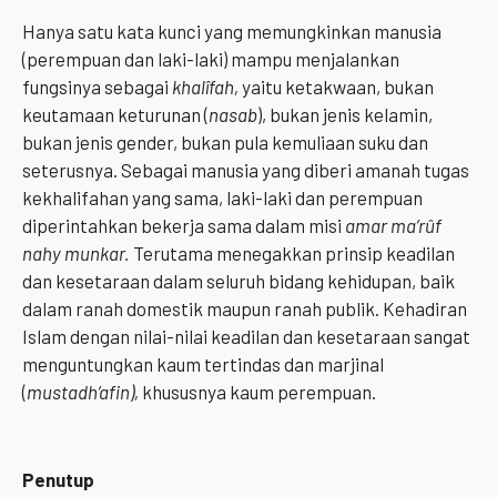
Hanya satu kata kunci yang memungkinkan manusia
(perempuan dan laki-laki) mampu menjalankan
fungsinya sebagai
khalîfah,
yaitu ketakwaan, bukan
keutamaan keturunan (
nasab
), bukan jenis kelamin,
bukan jenis gender, bukan pula kemuliaan suku dan
seterusnya. Sebagai manusia yang diberi amanah tugas
kekhalifahan yang sama, laki-laki dan perempuan
diperintahkan bekerja sama dalam misi
amar ma’rûf
nahy munkar.
Terutama menegakkan prinsip keadilan
dan kesetaraan dalam seluruh bidang kehidupan, baik
dalam ranah domestik maupun ranah publik. Kehadiran
Islam dengan nilai-nilai keadilan dan kesetaraan sangat
menguntungkan kaum tertindas dan marjinal
(
mustadh’afin)
,
khususnya kaum perem­puan.
Penutup