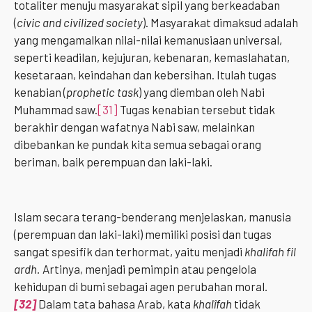
totaliter menuju masyarakat sipil yang berkeadaban
(
civic and civilized society
). Masyarakat dimaksud adalah
yang mengamalkan nilai-nilai kemanusiaan universal,
seperti keadilan, kejujuran, kebenaran, kemaslahatan,
kesetaraan, keindahan dan kebersihan. Itulah tugas
kenabian (
prophetic task
) yang diemban oleh Nabi
Muhammad saw.
[31]
Tugas kenabian tersebut tidak
berakhir dengan wafatnya Nabi saw, melainkan
dibebankan ke pundak kita semua sebagai orang
beriman, baik perempuan dan laki-laki.
Islam secara terang-benderang menjelaskan, manusia
(perempuan dan laki-laki) memiliki posisi dan tugas
sangat spesifik dan terhormat, yaitu menjadi
khalifah fil
ardh.
Artinya, menjadi pemimpin atau pengelola
kehidupan di bumi sebagai agen perubahan moral
.
[32]
Dalam tata bahasa Arab, kata
khalîfah
tidak