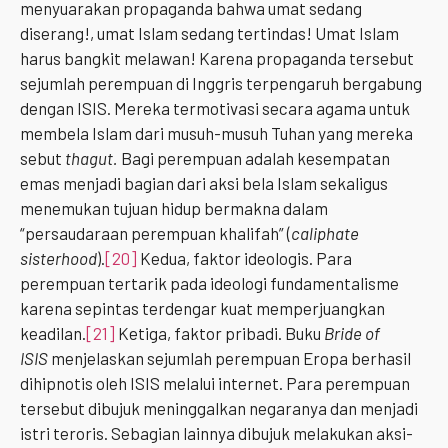
menyuarakan propaganda bahwa umat sedang
diserang!, umat Islam sedang tertindas! Umat Islam
harus bangkit melawan! Karena propaganda tersebut
sejumlah perempuan di Inggris terpengaruh bergabung
dengan ISIS. Mereka termotivasi secara agama untuk
membela Islam dari musuh-musuh Tuhan yang mereka
sebut
thagut.
Bagi perempuan adalah kesempatan
emas menjadi bagian dari aksi bela Islam sekaligus
menemukan tujuan hidup bermakna dalam
“persaudaraan perempuan khalifah” (
caliphate
sisterhood
).
[20]
Kedua, faktor ideologis. Para
perempuan tertarik pada ideologi fundamentalisme
karena sepintas terdengar kuat memperjuangkan
keadilan.
[21]
Ketiga, faktor pribadi. Buku
Bride of
ISIS
menjelaskan sejumlah perempuan Eropa berhasil
dihipnotis oleh ISIS melalui internet. Para perempuan
tersebut dibujuk meninggalkan negaranya dan menjadi
istri teroris. Sebagian lainnya dibujuk melakukan aksi-