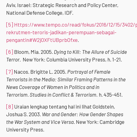
Aviv, Israel: Strategic Research and Policy Center,
National Defense College, IDF.
[5]
Https://www.tempo.co/read/fokus/2016/12/15/3402/
rekrutmen-teroris-jadikan-perempuan-sebagai-
pengantin#W2jOXFtUBprbOfxe
.
[6]
Bloom, Mia. 2005.
Dying
t
o Kill: The Allure of Suicide
Terror
. New York: Columbia University Press, h. 1-21.
[7]
Nacos. Brigitte L. 2005.
Portrayal of Female
Terrorists in the Media: Similar Framing Patterns in the
News Coverage of Women in Politics and in
Terrorism
.
Studies in Conflict & Terrorism.
h. 435-451.
[8]
Uraian lengkap tentang hal ini lihat Goldstein,
Joshua S. 2003.
War and Gender: How Gender Shapes
the War System and Vice Versa
. New York: Cambridge
University Press.