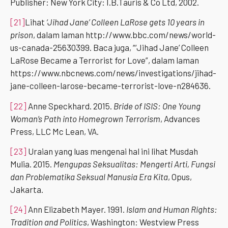
Publisher: New York City: I.B.Tauris & Co Ltd, 2002.
[21]
Lihat
‘Jihad Jane’ Colleen LaRose gets 10 years in
prison
, dalam laman http://www.bbc.com/news/world-
us-canada-25630399. Baca juga, “‘Jihad Jane’ Colleen
LaRose Became a Terrorist for Love”, dalam laman
https://www.nbcnews.com/news/investigations/jihad-
jane-colleen-larose-became-terrorist-love-n284636.
[22]
Anne Speckhard. 2015.
Bride of ISIS: One Young
Woman’s Path into Homegrown Terrorism
, Advances
Press, LLC Mc Lean, VA.
[23]
Uraian yang luas mengenai hal ini lihat Musdah
Mulia. 2015.
Mengupas Seksualitas: Mengerti Arti, Fungsi
dan Problematika Seksual Manusia Era Kita
, Opus,
Jakarta.
[24]
Ann Elizabeth Mayer. 1991.
Islam and Human Rights:
Tradition and Politics
, Washington: Westview Press