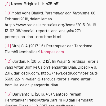
[9]
Nacos. Brigitte L. h. 435-451.
[10]
Mohd Adhe Bhakti,
Perempuan dan Terorisme
, 08
Februari 2016, dalam laman
http://www.radicalismstudies.org/home/2015-04-19-
13-02-08/special-reports-and-analysis/270-
perempuan-dan-terorisme.html.
[11]
Siroj, S. A. (2017, 1 6). Perempuan dan Terorisme.
Diambil kembali dari
Kompas.com
[12]
Jordan, R. (2016, 12 12). Ini Wajah 2 Terduga Teroris
yang Antar Bom ke Calon ‘Pengantin’ Dian. Dipetik 4 6,
2017, dari detik.com: http://news.detik.com/berita/d-
3369122/ini-wajah-2-terduga-teroris-yang-antar-
bom-ke-calon-pengantin-dian
[13]
Dariyanto, E. (2016, 4 5). Santoso Pernah
Perintahkan Pengikutnya Cari Pil KB dan Pembalut
Wanita. Dipetik 1 12, 2017, dari detik.com: