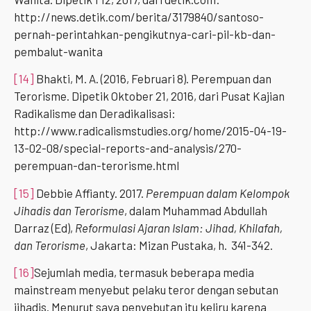
http://news.detik.com/berita/3179840/santoso-
pernah-perintahkan-pengikutnya-cari-pil-kb-dan-
pembalut-wanita
[14]
Bhakti, M. A. (2016, Februari 8). Perempuan dan
Terorisme. Dipetik Oktober 21, 2016, dari Pusat Kajian
Radikalisme dan Deradikalisasi:
http://www.radicalismstudies.org/home/2015-04-19-
13-02-08/special-reports-and-analysis/270-
perempuan-dan-terorisme.html
[15]
Debbie Affianty. 2017.
Perempuan dalam Kelompok
Jihadis dan Terorisme
, dalam Muhammad Abdullah
Darraz (Ed),
Reformulasi Ajaran Islam: Jihad, Khilafah,
dan Terorisme
, Jakarta: Mizan Pustaka, h. 341-342.
[16]
Sejumlah media, termasuk beberapa media
mainstream menyebut pelaku teror dengan sebutan
jihadis. Menurut saya penyebutan itu keliru karena