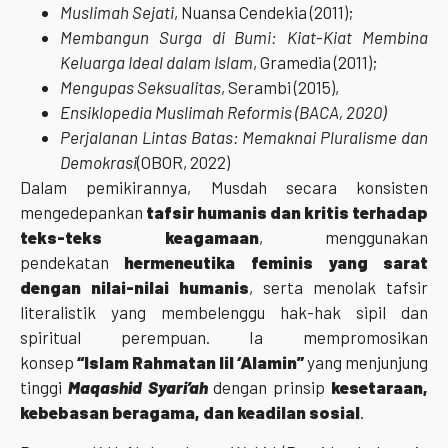
Muslimah Sejati
, Nuansa Cendekia (2011);
Membangun Surga di Bumi: Kiat-Kiat Membina
Keluarga Ideal dalam Islam
, Gramedia (2011);
Mengupas Seksualitas
, Serambi (2015),
Ensiklopedia Muslimah Reformis (BACA, 2020)
Perjalanan Lintas Batas: Memaknai Pluralisme dan
Demokrasi
(OBOR, 2022)
Dalam pemikirannya, Musdah secara konsisten
mengedepankan
tafsir humanis dan kritis terhadap
teks-teks keagamaan
, menggunakan
pendekatan
hermeneutika feminis yang sarat
dengan nilai-nilai humanis
, serta menolak tafsir
literalistik yang membelenggu hak-hak sipil dan
spiritual perempuan. Ia mempromosikan
konsep
“Islam Rahmatan lil ‘Alamin”
yang menjunjung
tinggi
Maqashid Syari’ah
dengan prinsip
kesetaraan,
kebebasan beragama, dan keadilan sosial
.