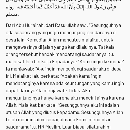
فَإِنِّي رَسُولُ اللَّهِ إِلَيْكَ بِأَنَّ اللَّهَ قَدْ أَحَبَّكَ كَمَا أَحْبَبْتَهُ فِيهِ. رواه
مسلم.
Dari Abu Hurairah, dari Rasulullah saw.: “Sesungguhnya
ada seseorang yang ingin mengunjungi saudaranya di
desa lain. Kemudian Allah mengutus malaikat untuk
mengawasinya di jalan yang akan dilaluinya. Tatkala
orang tersebut hendak mendatangi saudaranya itu,
malaikat lalu berkata kepadanya: “Kamu ingin ke mana?
Ia menjawab: “Aku ingin mengunjungi saudaraku di desa
ini. Malaikat lalu berkata: “Apakah kamu ingin
mendatanginya karena ada keuntungan yang kamu ingin
dapat darinya? Ia menjawab: Tidak. Aku
mengunjunginya hanya karena aku mencintainya karena
Allah. Malaikat berkata: “Sesungguhnya aku ini adalah
utusan Allah yang diutus kepadamu. Sesungguhnya Allah
telah mencintaimu sebagaimana kamu mencintai
saudaramu itu. HR Muslim. Luar biasa, silaturahim