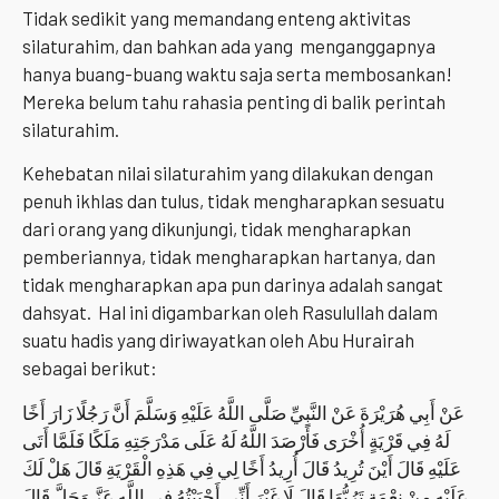
Tidak sedikit yang memandang enteng aktivitas
silaturahim, dan bahkan ada yang menganggapnya
hanya buang-buang waktu saja serta membosankan!
Mereka belum tahu rahasia penting di balik perintah
silaturahim.
Kehebatan nilai silaturahim yang dilakukan dengan
penuh ikhlas dan tulus, tidak mengharapkan sesuatu
dari orang yang dikunjungi, tidak mengharapkan
pemberiannya, tidak mengharapkan hartanya, dan
tidak mengharapkan apa pun darinya adalah sangat
dahsyat. Hal ini digambarkan oleh Rasulullah dalam
suatu hadis yang diriwayatkan oleh Abu Hurairah
sebagai berikut:
عَنْ أَبِي هُرَيْرَةَ عَنْ النَّبِيِّ صَلَّى اللَّهُ عَلَيْهِ وَسَلَّمَ أَنَّ رَجُلًا زَارَ أَخًا
لَهُ فِي قَرْيَةٍ أُخْرَى فَأَرْصَدَ اللَّهُ لَهُ عَلَى مَدْرَجَتِهِ مَلَكًا فَلَمَّا أَتَى
عَلَيْهِ قَالَ أَيْنَ تُرِيدُ قَالَ أُرِيدُ أَخًا لِي فِي هَذِهِ الْقَرْيَةِ قَالَ هَلْ لَكَ
عَلَيْهِ مِنْ نِعْمَةٍ تَرُبُّهَا قَالَ لَا غَيْرَ أَنِّي أَحْبَبْتُهُ فِي اللَّهِ عَزَّ وَجَلَّ قَالَ