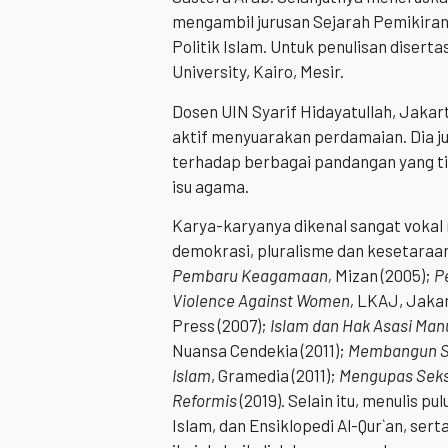
mengambil jurusan Sejarah Pemikiran 
Politik Islam. Untuk penulisan disert
University, Kairo, Mesir.
Dosen UIN Syarif Hidayatullah, Jakar
aktif menyuarakan perdamaian. Dia ju
terhadap berbagai pandangan yang tid
isu agama.
Karya-karyanya dikenal sangat vokal 
demokrasi, pluralisme dan kesetaraan
Pembaru Keagamaan,
Mizan (2005);
P
Violence Against Women,
LKAJ, Jakar
Press (2007);
Islam dan Hak Asasi Man
Nuansa Cendekia (2011);
Membangun Su
Islam
, Gramedia (2011);
Mengupas Seks
Reformis
(2019). Selain itu, menulis p
Islam, dan Ensiklopedi Al-Qur`an, sert