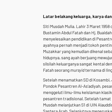
Latar belakang keluarga
, karya dan
Siti Musdah Mulia. Lahir 3 Maret 1958
Bustamin Abdul Fatah dan Hj. Buaida
menyelesaikan pendidikan di Pesantr
ayahnya pernah menjadi tokoh pentin
Muzakkar yang kemudian dikenal sebag
hidupnya, sang ayah berjuang mewujudk
silsilah keluarganya sangat kental de
Fatah seorang
mursyid
ternama di lin
Setelah menamatkan SD di Kosambi, 
Pondok Pesantren Al-As’adiyah, pesant
menggeluti ilmu-ilmu keislaman klasi
pesantren tradisional. Setelah tamat
Musdah melanjutkan S1 di UIN Alaudd
Sastera Arab. Selanjutnya meneruskan