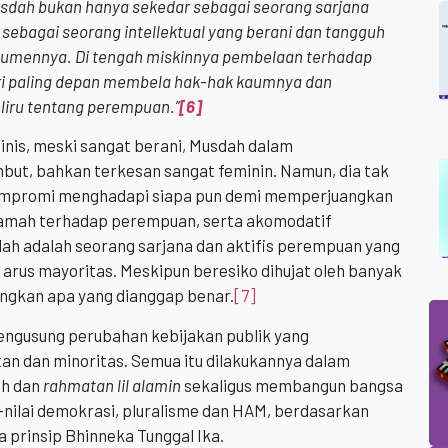
sdah bukan hanya sekedar sebagai seorang sarjana
ga sebagai seorang intellektual yang berani dan tangguh
mennya. Di tengah miskinnya pembelaan terhadap
ri paling depan membela hak-hak kaumnya dan
iru tentang perempuan.”
[6]
nis, meski sangat berani, Musdah dalam
ut, bahkan terkesan sangat feminin. Namun, dia tak
kompromi menghadapi siapa pun demi memperjuangkan
 ramah terhadap perempuan, serta akomodatif
h adalah seorang sarjana dan aktifis perempuan yang
 arus mayoritas. Meskipun beresiko dihujat oleh banyak
angkan apa yang dianggap benar.
[7]
mengusung perubahan kebijakan publik yang
an dan minoritas. Semua itu dilakukannya dalam
ah dan
rahmatan lil alamin
sekaligus membangun bangsa
i-nilai demokrasi, pluralisme dan HAM, berdasarkan
a prinsip Bhinneka Tunggal Ika.