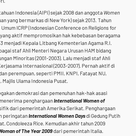
ri.
ahuan Indonesia (AIPI) sejak 2008 dan anggota
Women
an yang bermarkas di New York) sejak 2013
.
Tahun
 Umum ICRP (Indonesian Conference on Religions for
man yang aktif mempromosikan hak kebebasan beragama
03 menjadi Kepala Litbang Kementerian Agama R.I.
agai staf Ahli Menteri Negara Urusan HAM bidang
gan Minoritas (2001-2003). Lalu menjadi staf Ahli
rjasama Internasional (2003-2007). Pernah aktif di
an perempuan, seperti PMII, KNPI, Fatayat NU,
, Majlis Ulama Indonesia Pusat.
gakan demokrasi dan pemenuhan hak-hak asasi
h menerima penghargaan
International Women of
sifik dari pemerintah Amerika Serikat. Penghargaan
n peringatan
International Women Days
di Gedung Putih
at, Condoleeza Rice. Kemudian akhir tahun 2009
Woman of The Year 2009
dari pemerintah Italia.