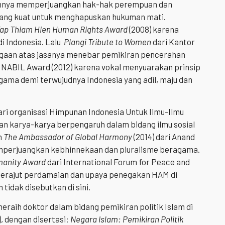
rahnya memperjuangkan hak-hak perempuan dan
yang kuat untuk menghapuskan hukuman mati.
ap Thiam Hien Human Rights Award
(2008) karena
i Indonesia. Lalu
Plangi Tribute to Women
dari Kantor
rgaan atas jasanya menebar pemikiran pencerahan
; NABIL Award (2012) karena vokal menyuarakan prinsip
ma demi terwujudnya Indonesia yang adil, maju dan
i organisasi Himpunan Indonesia Untuk Ilmu-Ilmu
an karya-karya berpengaruh dalam bidang ilmu sosial
n
The Ambassador of Global Harmony
(2014) dari Anand
mperjuangkan kebhinnekaan dan pluralisme beragama.
anity Award
dari International Forum for Peace and
merajut perdamaian dan upaya penegakan HAM di
tidak disebutkan di sini.
aih doktor dalam bidang pemikiran politik Islam di
), dengan disertasi:
Negara Islam: Pemikiran Politik