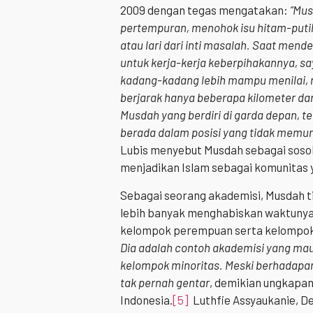
2009 dengan tegas mengatakan:
“Mus
pertempuran, menohok isu hitam-putih
atau lari dari inti masalah. Saat me
untuk kerja-kerja keberpihakannya, s
kadang-kadang lebih mampu menilai, 
berjarak hanya beberapa kilometer da
Musdah yang berdiri di garda depan, t
berada dalam posisi yang tidak memu
Lubis menyebut Musdah sebagai sosok
menjadikan Islam sebagai ‎komunitas ya
Sebagai seorang akademisi, Musdah ti
lebih banyak menghabiskan waktunya
kelompok perempuan serta kelompok 
Dia adalah contoh akademisi yang ma
kelompok minoritas. Meski berhadap
tak pernah gentar
, demikian ungkapan
Indonesia.
[5]
Luthfie Assyaukanie, D