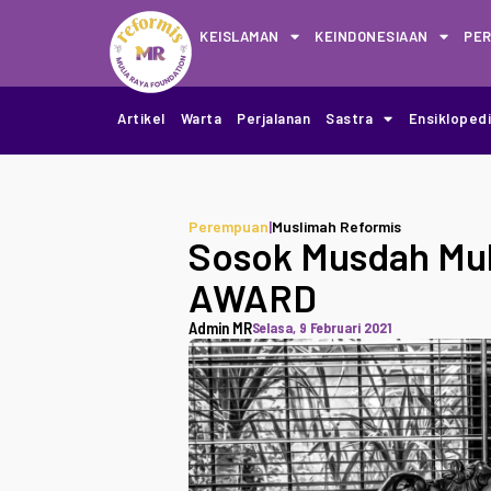
KEISLAMAN
KEINDONESIAAN
PE
Artikel
Warta
Perjalanan
Sastra
Ensikloped
Perempuan
|
Muslimah Reformis
Sosok Musdah Mu
AWARD
Admin MR
Selasa, 9 Februari 2021