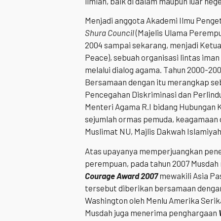
ilmiah, baik di dalam maupun luar nege
Menjadi anggota Akademi Ilmu Penget
Shura Council
(Majelis Ulama Perempu
2004 sampai sekarang, menjadi Ketua
Peace), sebuah organisasi lintas i
melalui dialog agama. Tahun 2000-20
Bersamaan dengan itu merangkap seb
Pencegahan Diskriminasi dan Perlindun
Menteri Agama R.I bidang Hubungan Ke
sejumlah ormas pemuda, keagamaan d
Muslimat NU, Majlis Dakwah Islamiyah
Atas upayanya memperjuangkan pene
perempuan, pada tahun 2007 Musda
Courage Award
2007
mewakili Asia Pa
tersebut diberikan bersamaan denga
Washington oleh Menlu Amerika Serik
Musdah juga menerima penghargaan