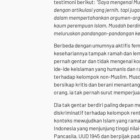
testimoni berikut:
“Saya mengenal Mu
dengan artikulasi yang jernih, tapi ju
dalam mempertahankan argumen-argu
kaum perempuan Islam, Musdah berdi
meluruskan pandangan-pandangan kel
Berbeda dengan umumnya aktifis femi
kesehariannya tampak ramah dan lemb
pernah gentar dan tidak mengenal 
ide-ide keislaman yang humanis dan
terhadap kelompok non-Muslim. Musda
bersikap kritis dan berani menantang
orang, ia tak pernah surut memperju
Dia tak gentar berdiri paling depan 
diskriminatif terhadap kelompok rent
konteks mewujudkan Islam yang ram
Indonesia yang menjunjung tinggi nila
Pancasila, UUD 1945 dan berpijak pad