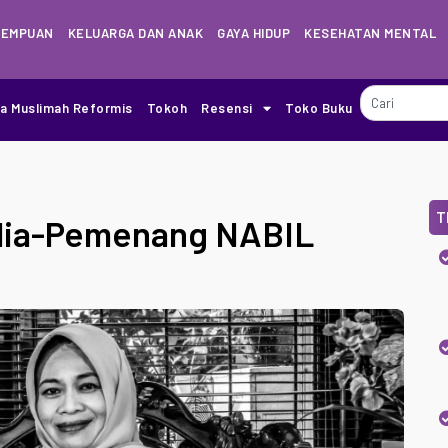
REMPUAN
KELUARGA DAN ANAK
GAYA HIDUP
KESEHATAN MENTAL
ia Muslimah Reformis
Tokoh
Resensi
Toko Buku
T
lia-Pemenang NABIL