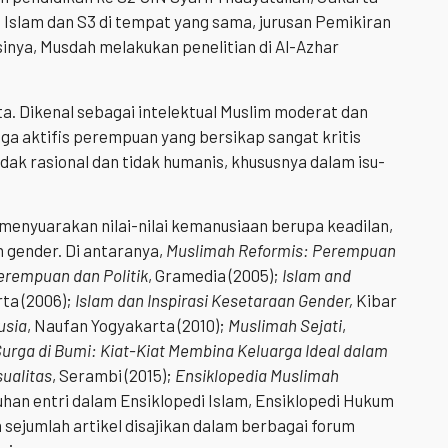
Islam dan S3 di tempat yang sama, jurusan Pemikiran
asinya, Musdah melakukan penelitian di Al-Azhar
ta. Dikenal sebagai intelektual Muslim moderat dan
ga aktifis perempuan yang bersikap sangat kritis
ak rasional dan tidak humanis, khususnya dalam isu-
menyuarakan nilai-nilai kemanusiaan berupa keadilan,
 gender. Di antaranya,
Muslimah Reformis: Perempuan
erempuan dan Politik
, Gramedia (2005);
Islam and
ta (2006);
Islam dan Inspirasi Kesetaraan Gender,
Kibar
usia
, Naufan Yogyakarta (2010);
Muslimah Sejati
,
rga di Bumi: Kiat-Kiat Membina Keluarga Ideal dalam
ualitas
, Serambi (2015);
Ensiklopedia Muslimah
uluhan entri dalam Ensiklopedi Islam, Ensiklopedi Hukum
a sejumlah artikel disajikan dalam berbagai forum