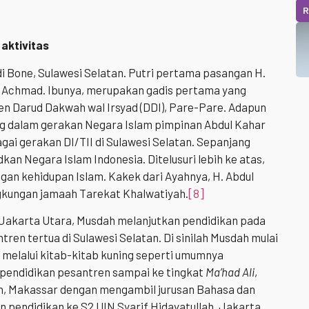
R
 aktivitas
 di Bone, Sulawesi Selatan. Putri pertama pasangan H.
h Achmad. Ibunya, merupakan gadis pertama yang
en Darud Dakwah wal Irsyad (DDI), Pare-Pare. Adapun
g dalam gerakan Negara Islam pimpinan Abdul Kahar
ai gerakan DI/TII di Sulawesi Selatan. Sepanjang
an Negara Islam Indonesia. Ditelusuri lebih ke atas,
ngan kehidupan Islam. Kakek dari Ayahnya, H. Abdul
gkungan jamaah Tarekat Khalwatiyah.
[8]
Jakarta Utara, Musdah melanjutkan pendidikan pada
ren tertua di Sulawesi Selatan. Di sinilah Musdah mulai
k melalui kitab-kitab kuning seperti umumnya
 pendidikan pesantren sampai ke tingkat
Ma’had Ali
,
in, Makassar dengan mengambil jurusan Bahasa dan
 pendidikan ke S2 UIN Syarif Hidayatullah, Jakarta