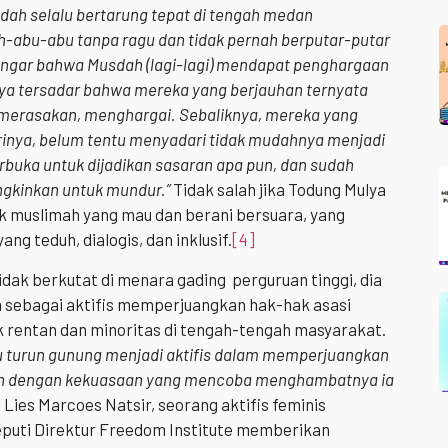
dah selalu bertarung tepat di tengah medan
-abu-abu tanpa ragu dan tidak pernah berputar-putar
ndengar bahwa Musdah (lagi-lagi) mendapat penghargaan
aya tersadar bahwa mereka yang berjauhan ternyata
merasakan, menghargai. Sebaliknya, mereka yang
rinya, belum tentu menyadari tidak mudahnya menjadi
erbuka untuk dijadikan sasaran apa pun, dan sudah
ngkinkan untuk mundur.”
Tidak salah jika Todung Mulya
 muslimah yang mau dan berani bersuara, yang
ng teduh, dialogis, dan inklusif.
[4]
dak berkutat di menara gading perguruan tinggi, dia
 sebagai aktifis memperjuangkan hak-hak asasi
rentan dan minoritas di tengah-tengah masyarakat.
u turun gunung menjadi aktifis dalam memperjuangkan
an dengan kekuasaan yang mencoba menghambatnya ia
 Lies Marcoes Natsir, seorang aktifis feminis
eputi Direktur Freedom Institute memberikan