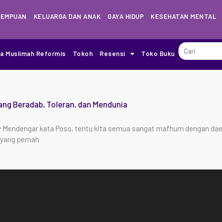
REMPUAN
KELUARGA DAN ANAK
GAYA HIDUP
KESEHATAN MENTAL
ia Muslimah Reformis
Tokoh
Resensi
Toko Buku
ang Beradab, Toleran, dan Mendunia
ay Mendengar kata Poso, tentu kita semua sangat mafhum dengan daer
 yang pernah