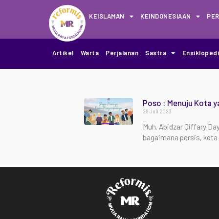
KEISLAMAN
KEINDONESIAAN
PE
Artikel
Warta
Perjalanan
Sastra
Ensikloped
Poso : Menuju Kota y
28 Juli 2023
Muh. Abidzar Qiffary D
bagaimana persis, kota