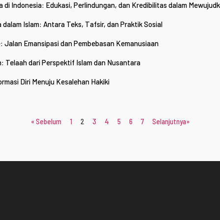
di Indonesia: Edukasi, Perlindungan, dan Kredibilitas dalam Mewujudk
dalam Islam: Antara Teks, Tafsir, dan Praktik Sosial
me: Jalan Emansipasi dan Pembebasan Kemanusiaan
Telaah dari Perspektif Islam dan Nusantara
rmasi Diri Menuju Kesalehan Hakiki
« Sebelum
1
2
3
4
5
6
7
Selanjutnya»