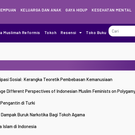
REMPUAN
KELUARGA DAN ANAK
GAYA HIDUP
KESEHATAN MENTAL
ia Muslimah Reformis
Tokoh
Resensi
Toko Buku
sipasi Sosial: Kerangka Teoretik Pembebasan Kemanusiaan
age Different Perspectives of Indonesian Muslim Feminists on Polygamy
Pengantin di Turki
 Dampak Buruk Narkotika Bagi Tokoh Agama
 Islam di Indonesia