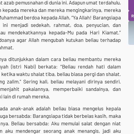
 azab pemusnahan di dunia ini. Adapun umat terdahulu,
an kepada mereka dan mereka mengingkarinya, mereka
R
Muhammad berdoa kepada Allah, “Ya Allah! Barangsiapa
 ini menjadi sedekah, rahmat, doa, penyucian, dan
au mendekatkannya kepada-Mu pada Hari Kiamat.”
doanya agar Allah mengubah kutukan beliau terhadap
ahmat.
nya ditunjukkan dalam cara beliau membantu mereka
ah (istri Nabi) berkata: “Beliau rendah hati dalam
etika waktu shalat tiba, beliau biasa pergi dan shalat.
g zalim.” Sering kali, beliau melayani dirinya sendiri.
menjahit pakaiannya, memperbaiki sandalnya, dan
i lain di rumah mereka.
pada anak-anak adalah beliau biasa mengelus kepala
uga bersabda: Barangsiapa tidak berbelas kasih, maka
anya. Beliau bersabda: Aku memulai salat dengan niat
n aku mendengar seorang anak menangis, jadi aku