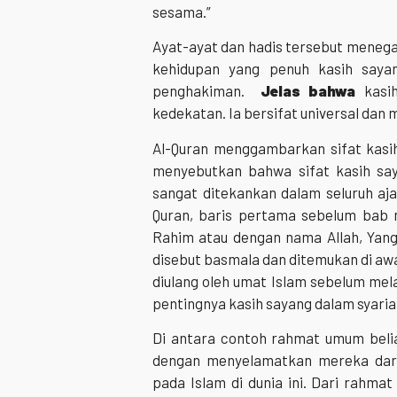
sesama.”
Ayat-ayat dan hadis tersebut mene
kehidupan yang penuh kasih saya
penghakiman.
Jelas bahwa
kasi
kedekatan. Ia bersifat universal dan 
Al-Quran menggambarkan sifat kasih
menyebutkan bahwa sifat kasih say
sangat ditekankan dalam seluruh aj
Quran, baris pertama sebelum bab m
Rahim atau dengan nama Allah, Yan
disebut basmala dan ditemukan di aw
diulang oleh umat Islam sebelum mel
pentingnya kasih sayang dalam syaria
Di antara contoh rahmat umum beli
dengan menyelamatkan mereka dar
pada Islam di dunia ini. Dari rahma