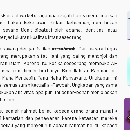
gaskan bahwa keberagamaan sejati harus memancarkan
ng, bukan kekerasan, bukan kebencian, dan bukan
h sayang tidak dibatasi oleh agama, identitas, atau
menjadi ukuran kualitas iman seseorang.
 sayang dengan istilah
ar-rahmah.
Dan secara tegas
ang merupakan sifat ilahi yang paling menonjol dan
aran Islam. Karena itu, ketika seseorang membuka Al-
ana pun dimulai berbunyi: Bismillahi ar-Rahman ar-
g Maha Pengasih, Yang Maha Penyayang. Ungkapan ini
al semua surah kecuali al-Tawbah. Ungkapan yang sama
akukan aktivitas apa pun. Ini benar-benar menjelaskan
t Islam.
au adalah rahmat beliau kepada orang-orang munafik
i kematian dan penawanan karena ketaatan mereka
t beliau yang menyeluruh adalah rahmat beliau kepada