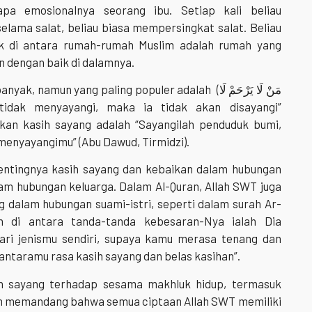
pa emosionalnya seorang ibu. Setiap kali beliau
lama salat, beliau biasa mempersingkat salat. Beliau
k di antara rumah-rumah Muslim adalah rumah yang
n dengan baik di dalamnya.
mun yang paling populer adalah (مَنْ لَا يَرْحَمْ لَا
nkan kasih sayang adalah “Sayangilah penduduk bumi,
 menyayangimu” (Abu Dawud, Tirmidzi).
 pentingnya kasih sayang dan kebaikan dalam hubungan
am hubungan keluarga. Dalam Al-Quran, Allah SWT juga
 dalam hubungan suami-istri, seperti dalam surah Ar-
n di antara tanda-tanda kebesaran-Nya ialah Dia
dari jenismu sendiri, supaya kamu merasa tenang dan
 antaramu rasa kasih sayang dan belas kasihan”.
ih sayang terhadap sesama makhluk hidup, termasuk
am memandang bahwa semua ciptaan Allah SWT memiliki