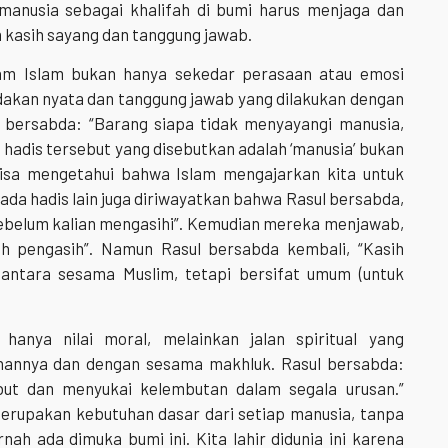
manusia sebagai khalifah di bumi harus menjaga dan
kasih sayang dan tanggung jawab.
lam Islam bukan hanya sekedar perasaan atau emosi
dakan nyata dan tanggung jawab yang dilakukan dengan
ah bersabda: “Barang siapa tidak menyayangi manusia,
i hadis tersebut yang disebutkan adalah ‘manusia’ bukan
bisa mengetahui bahwa Islam mengajarkan kita untuk
da hadis lain juga diriwayatkan bahwa Rasul bersabda,
 sebelum kalian mengasihi”. Kemudian mereka menjawab,
ah pengasih”. Namun Rasul bersabda kembali, “Kasih
 antara sesama Muslim, tetapi bersifat umum (untuk
hanya nilai moral, melainkan jalan spiritual yang
annya dan dengan sesama makhluk. Rasul bersabda:
but dan menyukai kelembutan dalam segala urusan.”
merupakan kebutuhan dasar dari setiap manusia, tanpa
ah ada dimuka bumi ini. Kita lahir didunia ini karena