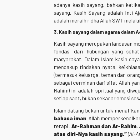
adanya kasih sayang, bahkan ketik
sayang. Kasih Sayang adalah Inti A
adalah meraih ridha Allah SWT melalui
3. Kasih sayang dalam agama dalam 
Kasih sayang merupakan landasan mo
fondasi dari hubungan yang seha
masyarakat. Dalam Islam kasih say
mencakup tindakan nyata, keikhlas
(termasuk keluarga, teman dan orang
sebagai cerminan dari sifat Allah y
Rahim) ini adalah spritual yang diw
setiap saat, bukan sekadar emosi ses
Islam datang bukan untuk menafikan k
bahasa iman
. Allah memperkenalka
tetapi:
Ar-Rahman dan Ar-Rahim
.
atas diri-Nya kasih sayang.”
(Al-A