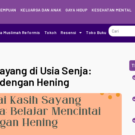
REMPUAN
KELUARGA DAN ANAK
GAYA HIDUP
KESEHATAN MENTAL
ia Muslimah Reformis
Tokoh
Resensi
Toko Buku
T
yang di Usia Senja:
i dengan Hening