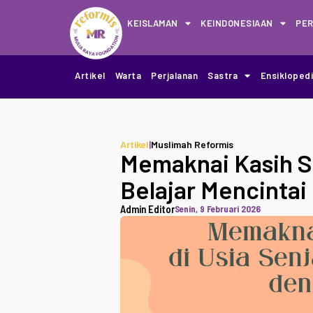
KEISLAMAN
KEINDONESIAAN
PE
Artikel
Warta
Perjalanan
Sastra
Ensikloped
Artikel
|
Muslimah Reformis
Memaknai Kasih Sa
Belajar Mencinta
Admin Editor
Senin, 9 Februari 2026