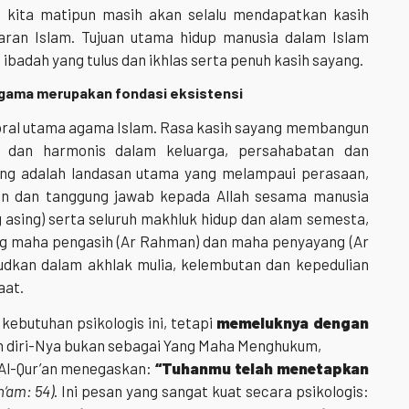
a kita matipun masih akan selalu mendapatkan kasih
jaran Islam. Tujuan utama hidup manusia dalam Islam
 ibadah yang tulus dan ikhlas serta penuh kasih sayang.
Agama merupakan fondasi eksistensi
ral utama agama Islam. Rasa kasih sayang membangun
t dan harmonis dalam keluarga, persahabatan dan
ang adalah landasan utama yang melampaui perasaan,
an dan tanggung jawab kepada Allah sesama manusia
 asing) serta seluruh makhluk hidup dan alam semesta,
ang maha pengasih (Ar Rahman) dan maha penyayang (Ar
ujudkan dalam akhlak mulia, kelembutan dan kepedulian
aat.
ebutuhan psikologis ini, tetapi
memeluknya dengan
n diri-Nya bukan sebagai Yang Maha Menghukum,
 Al-Qur’an menegaskan:
“Tuhanmu telah menetapkan
n‘am: 54)
. Ini pesan yang sangat kuat secara psikologis: