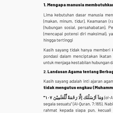
1. Mengapa manusia membutuhkan
Lima kebutuhan dasar manusia menur
(makan, minum, tidur), Keamanan (ra
(hubungan sosial, persahabatan), Pen
(mencapai potensi diri maksimal), y
hingga tertinggi
Kasih sayang tidak hanya memberi 
pondasi dalam menciptakan ikatan 
untuk menjaga kestabilan hubungan d
2.
Landasan Agama tentang Berbag
Kasih sayang adalah inti ajaran aga
tidak mengutus engkau (Muhammad
”
وَمَآ اَرْسَلْنٰك اِلَّا رَحْمَةً لِّلْعٰلَمِيْنَ ١٠٧
(al-A
segala sesuatu” (Al-Quran, 7:165). 
rahmat kepada siapa pun, kecual