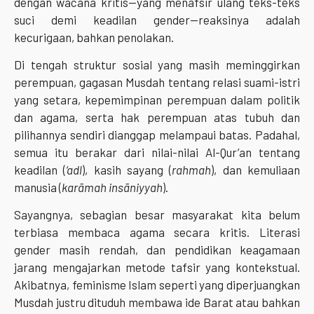
dengan wacana kritis—yang menafsir ulang teks-teks
suci demi keadilan gender—reaksinya adalah
kecurigaan, bahkan penolakan.
Di tengah struktur sosial yang masih meminggirkan
perempuan, gagasan Musdah tentang relasi suami-istri
yang setara, kepemimpinan perempuan dalam politik
dan agama, serta hak perempuan atas tubuh dan
pilihannya sendiri dianggap melampaui batas. Padahal,
semua itu berakar dari nilai-nilai Al-Qur’an tentang
keadilan (
‘adl
), kasih sayang (
rahmah
), dan kemuliaan
manusia (
karāmah insāniyyah
).
Sayangnya, sebagian besar masyarakat kita belum
terbiasa membaca agama secara kritis. Literasi
gender masih rendah, dan pendidikan keagamaan
jarang mengajarkan metode tafsir yang kontekstual.
Akibatnya, feminisme Islam seperti yang diperjuangkan
Musdah justru dituduh membawa ide Barat atau bahkan