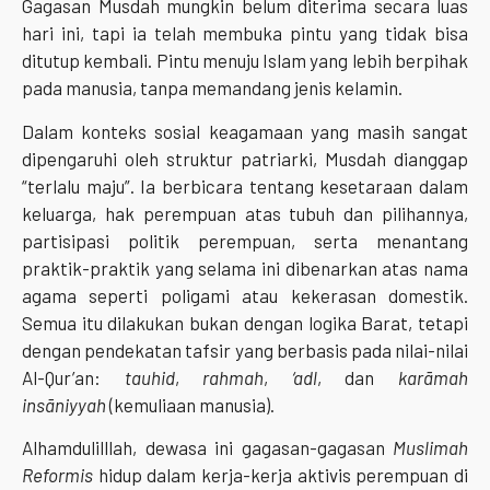
Gagasan Musdah mungkin belum diterima secara luas
hari ini, tapi ia telah membuka pintu yang tidak bisa
ditutup kembali. Pintu menuju Islam yang lebih berpihak
pada manusia, tanpa memandang jenis kelamin.
Dalam konteks sosial keagamaan yang masih sangat
dipengaruhi oleh struktur patriarki, Musdah dianggap
“terlalu maju”. Ia berbicara tentang kesetaraan dalam
keluarga, hak perempuan atas tubuh dan pilihannya,
partisipasi politik perempuan, serta menantang
praktik-praktik yang selama ini dibenarkan atas nama
agama seperti poligami atau kekerasan domestik.
Semua itu dilakukan bukan dengan logika Barat, tetapi
dengan pendekatan tafsir yang berbasis pada nilai-nilai
Al-Qur’an:
tauhid
,
rahmah
,
‘adl
, dan
karāmah
insāniyyah
(kemuliaan manusia).
Alhamdulilllah, dewasa ini gagasan-gagasan
Muslimah
Reformis
hidup dalam kerja-kerja aktivis perempuan di