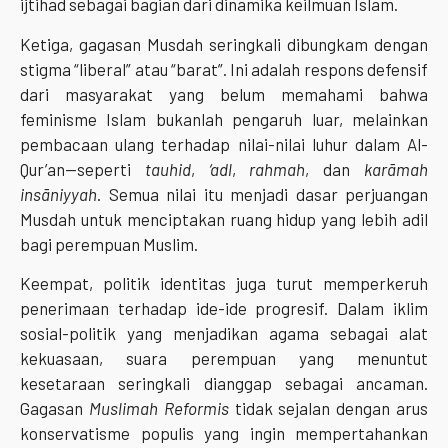
ijtihad sebagai bagian dari dinamika keilmuan Islam.
Ketiga, gagasan Musdah seringkali dibungkam dengan
stigma “liberal” atau “barat”. Ini adalah respons defensif
dari masyarakat yang belum memahami bahwa
feminisme Islam bukanlah pengaruh luar, melainkan
pembacaan ulang terhadap nilai-nilai luhur dalam Al-
Qur’an—seperti
tauhid
,
‘adl
,
rahmah
, dan
karāmah
insāniyyah
. Semua nilai itu menjadi dasar perjuangan
Musdah untuk menciptakan ruang hidup yang lebih adil
bagi perempuan Muslim.
Keempat, politik identitas juga turut memperkeruh
penerimaan terhadap ide-ide progresif. Dalam iklim
sosial-politik yang menjadikan agama sebagai alat
kekuasaan, suara perempuan yang menuntut
kesetaraan seringkali dianggap sebagai ancaman.
Gagasan
Muslimah Reformis
tidak sejalan dengan arus
konservatisme populis yang ingin mempertahankan