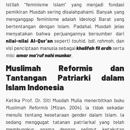
Istilah “feminisme Islam” yang menjadi fondasi
pemikiran Musdah sering disalahpahami. Banyak yang
menganggap feminisme adalah ideologi Barat yang
bertentangan dengan Islam. Padahal, Musdah jelas
menyatakan bahwa perjuangannya bersumber dari
nilai-nilai Al-Qur’an
seperti
tauhid
,
‘adl
,
rahmah
, dan
visi penciptaan manusia sebagai
khalifah fil ardh
serta
misi
amar ma’ruf nahi munkar
.
Muslimah Reformis dan
Tantangan Patriarki dalam
Islam Indonesia
Ketika Prof. Dr. Siti Musdah Mulia menerbitkan buku
Muslimah Reformis
(Mizan, 2004), ia tidak sekadar
menulis tentang kesetaraan gender dalam Islam. Ia
sedang menggugat tatanan patriarkal yang telah
membungkus agama dengan selimut ketakutan