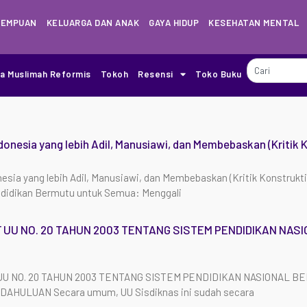
REMPUAN
KELUARGA DAN ANAK
GAYA HIDUP
KESEHATAN MENTAL
ia Muslimah Reformis
Tokoh
Resensi
Toko Buku
donesia yang lebih Adil, Manusiawi, dan Membebaskan (Kritik K
esia yang lebih Adil, Manusiawi, dan Membebaskan (Kritik Konstrukti
ndidikan Bermutu untuk Semua: Menggali
 UU NO. 20 TAHUN 2003 TENTANG SISTEM PENDIDIKAN NAS
UU NO. 20 TAHUN 2003 TENTANG SISTEM PENDIDIKAN NASIONAL B
NDAHULUAN Secara umum, UU Sisdiknas ini sudah secara