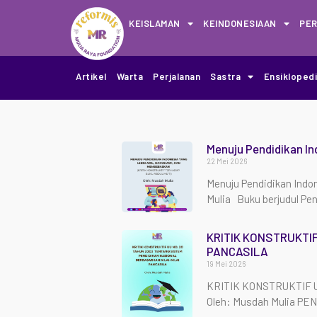
KEISLAMAN
KEINDONESIAAN
PE
Artikel
Warta
Perjalanan
Sastra
Ensikloped
Menuju Pendidikan In
22 Mei 2026
Menuju Pendidikan Indon
Mulia Buku berjudul Pe
KRITIK KONSTRUKTIF
PANCASILA
19 Mei 2026
KRITIK KONSTRUKTIF 
Oleh: Musdah Mulia PE