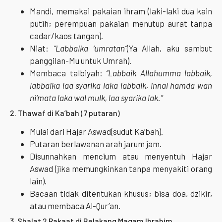
Mandi, memakai pakaian ihram (laki-laki dua kain
putih; perempuan pakaian menutup aurat tanpa
cadar/kaos tangan).
Niat:
“Labbaika ‘umratan”
(Ya Allah, aku sambut
panggilan-Mu untuk Umrah).
Membaca talbiyah:
“Labbaik Allahumma labbaik,
labbaika laa syarika laka labbaik, innal hamda wan
ni‘mata laka wal mulk, laa syarika lak.”
2. Thawaf di Ka’bah (7 putaran)
Mulai dari Hajar Aswad(sudut Ka’bah).
Putaran berlawanan arah jarum jam.
Disunnahkan mencium atau menyentuh Hajar
Aswad (jika memungkinkan tanpa menyakiti orang
lain).
Bacaan tidak ditentukan khusus; bisa doa, dzikir,
atau membaca Al-Qur’an.
3. Shalat 2 Rakaat di Belakang Maqam Ibrahim