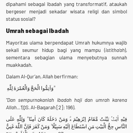
dipahami sebagai ibadah yang transformatif, ataukah
bergeser menjadi sekadar wisata religi dan simbol
status sosial?
Umrah sebagai Ibadah
Mayoritas ulama berpendapat Umrah hukumnya wajib
sekali seumur hidup bagi yang mampu (
istitha‘ah
),
sementara sebagian ulama menyebutnya sunnah
muakkadah.
Dalam Al-Qur’an, Allah berfirman:
وَاَتِمُّوا الْحَجَّ وَالْعُمْرَةَ لِلّٰهِ ۗ
“Dan sempurnakanlah ibadah haji dan umrah karena
Allah…”
(QS. Al-Baqarah [2]: 196).
فِيْهِ اٰيٰتٌۢ بَيِّنٰتٌ مَّقَامُ اِبْرٰهِيْمَ ەۚ وَمَنْ دَخَلَهٗ كَانَ اٰمِنًا ۗ وَلِلّٰهِ عَلَى
النَّاسِ حِجُّ الْبَيْتِ مَنِ اسْتَطَاعَ اِلَيْهِ سَبِيْلًا ۗ وَمَنْ كَفَرَ فَاِنَّ اللّٰهَ غَنِيٌّ