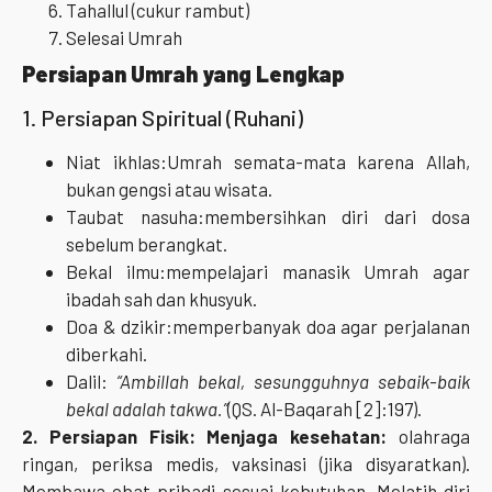
Tahallul (cukur rambut)
Selesai Umrah
Persiapan Umrah yang Lengkap
1. Persiapan Spiritual (Ruhani)
Niat ikhlas:Umrah semata-mata karena Allah,
bukan gengsi atau wisata.
Taubat nasuha:membersihkan diri dari dosa
sebelum berangkat.
Bekal ilmu:mempelajari manasik Umrah agar
ibadah sah dan khusyuk.
Doa & dzikir:memperbanyak doa agar perjalanan
diberkahi.
Dalil:
“Ambillah bekal, sesungguhnya sebaik-baik
bekal adalah takwa.”
(QS. Al-Baqarah [2]:197).
2. Persiapan Fisik: Menjaga kesehatan:
olahraga
ringan, periksa medis, vaksinasi (jika disyaratkan).
Membawa obat pribadi sesuai kebutuhan. Melatih diri