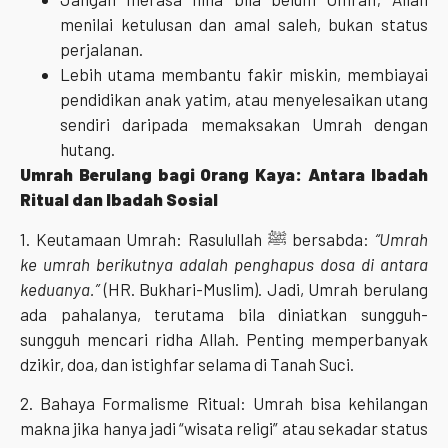
menilai ketulusan dan amal saleh, bukan status
perjalanan.
Lebih utama membantu fakir miskin, membiayai
pendidikan anak yatim, atau menyelesaikan utang
sendiri daripada memaksakan Umrah dengan
hutang.
Umrah Berulang bagi Orang Kaya: Antara Ibadah
Ritual dan Ibadah Sosial
1. Keutamaan Umrah: Rasulullah ﷺ bersabda:
“Umrah
ke umrah berikutnya adalah penghapus dosa di antara
keduanya.”
(HR. Bukhari-Muslim). Jadi, Umrah berulang
ada pahalanya, terutama bila diniatkan sungguh-
sungguh mencari ridha Allah. Penting memperbanyak
dzikir, doa, dan istighfar selama di Tanah Suci.
2. Bahaya Formalisme Ritual: Umrah bisa kehilangan
makna jika hanya jadi “wisata religi” atau sekadar status