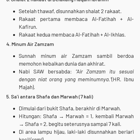
Setelah thawaf, disunnahkan shalat 2 rakaat.
Rakaat pertama membaca Al-Fatihah + Al-
Kafirun.
Rakaat kedua membaca Al-Fatihah + Al-Ikhlas.
4. Minum Air Zamzam
Sunnah minum air Zamzam sambil berdoa
memohon kebaikan dunia dan akhirat.
Nabi SAW bersabda:
“Air Zamzam itu sesuai
dengan niat orang yang meminumnya.”
(HR. Ibnu
Majah).
5. Sa’i antara Shafa dan Marwah (7 kali)
Dimulai dari bukit Shafa, berakhir di Marwah.
Hitungan: Shafa → Marwah = 1, kembali Marwah
→ Shafa = 2, begitu seterusnya sampai 7 kali.
Di area lampu hijau, laki-laki disunnahkan berlari
kecil (
raml
).