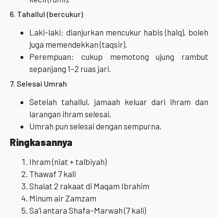
6. Tahallul (bercukur)
Laki-laki: dianjurkan mencukur habis (halq), boleh
juga memendekkan (taqsir).
Perempuan: cukup memotong ujung rambut
sepanjang 1–2 ruas jari.
7. Selesai Umrah
Setelah tahallul, jamaah keluar dari ihram dan
larangan ihram selesai.
Umrah pun selesai dengan sempurna.
Ringkasannya
Ihram (niat + talbiyah)
Thawaf 7 kali
Shalat 2 rakaat di Maqam Ibrahim
Minum air Zamzam
Sa’i antara Shafa–Marwah (7 kali)