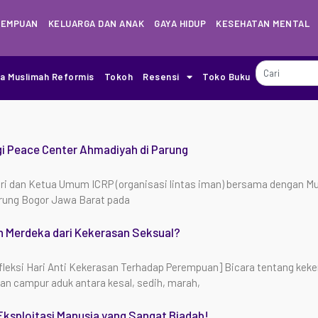
REMPUAN
KELUARGA DAN ANAK
GAYA HIDUP
KESEHATAN MENTAL
ia Muslimah Reformis
Tokoh
Resensi
Toko Buku
i Peace Center Ahmadiyah di Parung
iri dan Ketua Umum ICRP (organisasi lintas iman) bersama dengan 
rung Bogor Jawa Barat pada
Merdeka dari Kekerasan Seksual?
leksi Hari Anti Kekerasan Terhadap Perempuan] Bicara tentang keker
an campur aduk antara kesal, sedih, marah,
 Eksploitasi Manusia yang Sangat Biadab!