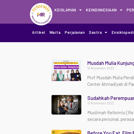
KEISLAMAN
KEINDONESIAAN
PE
Artikel
Warta
Perjalanan
Sastra
Ensikloped
Musdah Mulia Kunjung
19 November 2022
Prof Musdah Mulia Pend
Center Ahmadiyah di Pa
Sudahkah Perempuan 
19 November 2022
Muslimah Reformis [Ref
secara personal, perasa
Before You Eat, Film