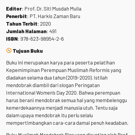
Editor
: Prof. Dr. Siti Musdah Mulia
Penerbit
: PT. Harkis Zaman Baru
Tahun Terbit
: 2020
Jumlah Halaman
: 491
ISBN
: 978-623-98954-2-6
Tujuan Buku
Buku ini merupakan karya para peserta pelatihan
Kepemimpinan Perempuan Muslimah Reformis yang
diadakan selama dua tahun (2019-2020). Istilah
mendobrak diambil dari slogan Peringatan
International Women’s Day 2020. Bahwa perempuan
harus berani mendobrak semua hal yang membelenggu
kemerdekaannya menjadi manusia utuh. Tentu saja
dalam upaya mendobrak itu perlu selalu
mempertimbangkan cara-cara damai penuh keadaban.
Buku
Muslimah Mendobrak Bias
yang disunting oleh Prof.