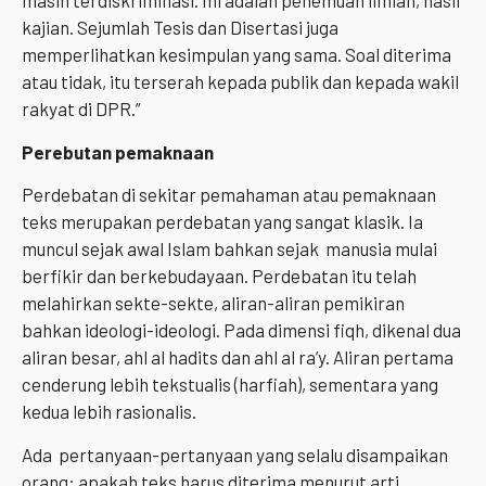
masih terdiskriminasi. Ini adalah penemuan ilmiah, hasil
kajian. Sejumlah Tesis dan Disertasi juga
memperlihatkan kesimpulan yang sama. Soal diterima
atau tidak, itu terserah kepada publik dan kepada wakil
rakyat di DPR.”
Perebutan
pemaknaan
Perdebatan di sekitar pemahaman atau pemaknaan
teks merupakan perdebatan yang sangat klasik. Ia
muncul sejak awal Islam bahkan sejak manusia mulai
berfikir dan berkebudayaan. Perdebatan itu telah
melahirkan sekte-sekte, aliran-aliran pemikiran
bahkan ideologi-ideologi. Pada dimensi fiqh, dikenal dua
aliran besar, ahl al hadits dan ahl al ra’y. Aliran pertama
cenderung lebih tekstualis (harfiah), sementara yang
kedua lebih rasionalis.
Ada pertanyaan-pertanyaan yang selalu disampaikan
orang: apakah teks harus diterima menurut arti