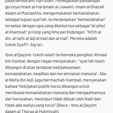
pada semua ahli fiqh Islam. Menegaskan pandangan
gurunya Imam al Haramain al Juwaini, Imam al Ghazali
dalam al Mustashfa, mengemukakan kemaslahatan
sebagai tujuan syari’ah. Ia menjelaskan “kemaslahatan”
tersebut dengan apa yang disebutnya sebagai “al ushul
al khamsah” prinsip yang lima perlindungan: “hifzh al
din, al nafs al ‘aql al nasl dan al mal”. Mereka adalah
tokoh Syafi’i- Asy’ari.
Ibnu al Qayyim, tokoh salafi terkemuka pengikut Ahmad
bin Hanbal, dengan tegas menyatakan : “syari’ah Islam
dibangun di atas landasan kebijaksanaan,
kemaslahatan, keadilan dan kerahmatan manusia”. Abu
al Wafa Ibn Aqil, juga bermazhab Hambali, menyatakan
bahwa “kebijakan publik harus dibangun untuk
membawa kemaslahatan manusia dan menjauhkannya
dari kerusakan, meskipun tidak dibuat oleh Nabi dan
tidak ada wahyu yang turun”.(Baca : Ibnu al Qayyim
dalam al Thuruq al Hukmiyah).