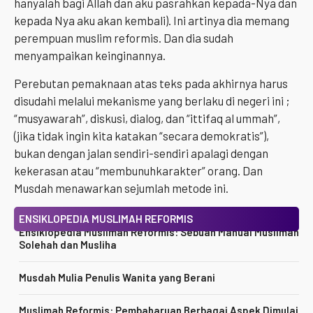
hanyalah bagi Allah dan aku pasrahkan kepada-Nya dan
kepada Nya aku akan kembali). Ini artinya dia memang
perempuan muslim reformis. Dan dia sudah
menyampaikan keinginannya.
Perebutan pemaknaan atas teks pada akhirnya harus
disudahi melalui mekanisme yang berlaku di negeri ini ;
“musyawarah”, diskusi, dialog, dan “ittifaq al ummah”,
(jika tidak ingin kita katakan “secara demokratis”),
bukan dengan jalan sendiri-sendiri apalagi dengan
kekerasan atau “membunuhkarakter” orang. Dan
Musdah menawarkan sejumlah metode ini.
ENSIKLOPEDIA MUSLIMAH REFORMIS
Ensiklopedia Muslimah Reformis: Sebuah Manual Muslimah
Solehah dan Musliha
Musdah Mulia Penulis Wanita yang Berani
Muslimah Reformis: Pembaharuan Berbagai Aspek Dimulai