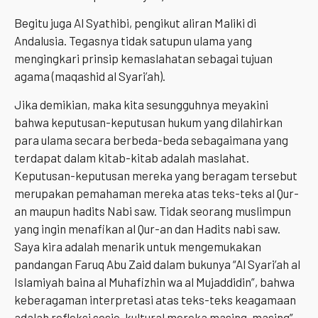
Begitu juga Al Syathibi, pengikut aliran Maliki di
Andalusia. Tegasnya tidak satupun ulama yang
mengingkari prinsip kemaslahatan sebagai tujuan
agama (maqashid al Syari’ah).
Jika demikian, maka kita sesungguhnya meyakini
bahwa keputusan-keputusan hukum yang dilahirkan
para ulama secara berbeda-beda sebagaimana yang
terdapat dalam kitab-kitab adalah maslahat.
Keputusan-keputusan mereka yang beragam tersebut
merupakan pemahaman mereka atas teks-teks al Qur-
an maupun hadits Nabi saw. Tidak seorang muslimpun
yang ingin menafikan al Qur-an dan Hadits nabi saw.
Saya kira adalah menarik untuk mengemukakan
pandangan Faruq Abu Zaid dalam bukunya “Al Syari’ah al
Islamiyah baina al Muhafizhin wa al Mujaddidin”, bahwa
keberagaman interpretasi atas teks-teks keagamaan
adalah refleksi sosio-kultural mereka masing-masing”.