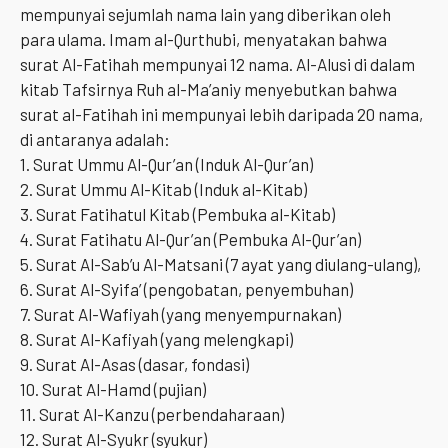
mempunyai sejumlah nama lain yang diberikan oleh
para ulama. Imam al-Qurthubi, menyatakan bahwa
surat Al-Fatihah mempunyai 12 nama. Al-Alusi di dalam
kitab Tafsirnya Ruh al-Ma’aniy menyebutkan bahwa
surat al-Fatihah ini mempunyai lebih daripada 20 nama,
di antaranya adalah:
1. Surat Ummu Al-Qur’an (Induk Al-Qur’an)
2. Surat Ummu Al-Kitab (Induk al-Kitab)
3. Surat Fatihatul Kitab (Pembuka al-Kitab)
4. Surat Fatihatu Al-Qur’an (Pembuka Al-Qur’an)
5. Surat Al-Sab’u Al-Matsani (7 ayat yang diulang-ulang),
6. Surat Al-Syifa’ (pengobatan, penyembuhan)
7. Surat Al-Wafiyah (yang menyempurnakan)
8. Surat Al-Kafiyah (yang melengkapi)
9. Surat Al-Asas (dasar, fondasi)
10. Surat Al-Hamd (pujian)
11. Surat Al-Kanzu (perbendaharaan)
12. Surat Al-Syukr (syukur)