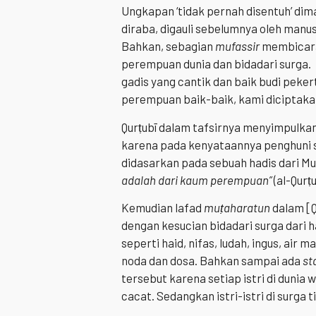
Ungkapan ‘tidak pernah disentuh’ dim
diraba, digauli sebelumnya oleh manusi
Bahkan, sebagian
mufassir
membicarak
perempuan dunia dan bidadari surga
gadis yang cantik dan baik budi peker
perempuan baik-baik, kami diciptakan
Qurṭubī dalam tafsirnya menyimpulkan,
karena pada kenyataannya penghuni s
didasarkan pada sebuah hadis dari M
adalah dari kaum perempuan”
(al-Qurṭu
Kemudian lafad
muṭ
aharatun
dalam [Q
dengan kesucian bidadari surga dari 
seperti haid, nifas, ludah, ingus, air 
noda dan dosa. Bahkan sampai ada
st
tersebut karena setiap istri di dunia 
cacat. Sedangkan istri-istri di surga 