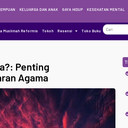
REMPUAN
KELUARGA DAN ANAK
GAYA HIDUP
KESEHATAN MENTAL
ia Muslimah Reformis
Tokoh
Resensi
Toko Buku
T
a?: Penting
jaran Agama