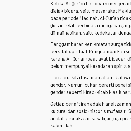
Ketika Al-Qur’an berbicara mengenai 
diajak bicara, yaitu masyarakat Mak
pada periode Madinah, Al-Qur’an tidak
Qur’an telah berbicara mengenai ganj
diimajinasikan, yaitu kedekatan denga
Penggambaran kenikmatan surga tidak
bersifat spiritual. Penggambarkan s
karena Al-Qur’an (saat ayat bidadari
belum mempunyai kesadaran spiritua
Dari sana kita bisa memahami bahwa i
gender. Namun, bukan berarti penafs
gender seperti kitab-kitab klasik haru
Setiap penafsiran adalah anak zamann
kultural dan sosio-historis mufassir. 
adalah produk, dan sekaligus juga p
kalam Ilahi.