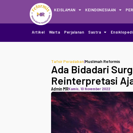
KEISLAMAN
KEINDONESIAAN
PE
Artikel
Warta
Perjalanan
Sastra
Ensikloped
Tafsir Peradaban
|
Muslimah Reformis
Ada Bidadari Surg
Reinterpretasi A
Admin MR
Kamis, 10 November 2022