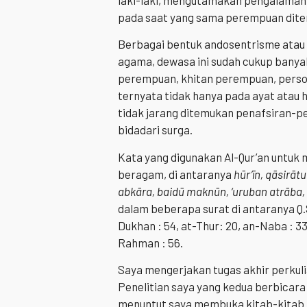
laki-laki, mengutamakan pengalaman l
pada saat yang sama perempuan ditemp
Berbagai bentuk andosentrisme atau 
agama, dewasa ini sudah cukup banya
perempuan, khitan perempuan, persoal
ternyata tidak hanya pada ayat atau 
tidak jarang ditemukan penafsiran-p
bidadari surga.
Kata yang digunakan Al-Qur’an untuk 
beragam, di antaranya
hūr’īn, qāsirāt
abkāra, baidū maknūn, ‘uruban atrāba,
dalam beberapa surat di antaranya Q.S
Dukhan : 54, at-Thur: 20, an-Naba : 33,
Rahman : 56.
Saya mengerjakan tugas akhir perkuli
Penelitian saya yang kedua berbicara 
menuntut saya membuka kitab-kitab t