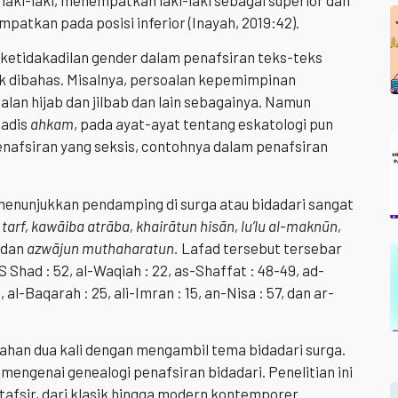
aki-laki, menempatkan laki-laki sebagai superior dan
atkan pada posisi inferior (Inayah, 2019:42).
ketidakadilan gender dalam penafsiran teks-teks
k dibahas. Misalnya, persoalan kepemimpinan
an hijab dan jilbab dan lain sebagainya. Namun
hadis
ahkam
, pada ayat-ayat tentang eskatologi pun
enafsiran yang seksis, contohnya dalam penafsiran
menunjukkan pendamping di surga atau bidadari sangat
u tarf, kawāiba atrāba, khairātun hisān, lu’lu al-maknūn,
dan
azwājun muthaharatun.
Lafad tersebut tersebar
 Shad : 52, al-Waqiah : 22, as-Shaffat : 48-49, ad-
 al-Baqarah : 25, ali-Imran : 15, an-Nisa : 57, dan ar-
ahan dua kali dengan mengambil tema bidadari surga.
mengenai genealogi penafsiran bidadari. Penelitian ini
afsir, dari klasik hingga modern kontemporer.