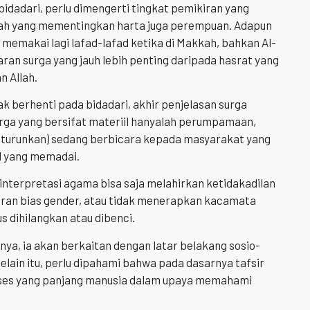
bidadari, perlu dimengerti tingkat pemikiran yang
kah yang mementingkan harta juga perempuan. Adapun
 memakai lagi lafad-lafad ketika di Makkah, bahkan Al-
aran surga yang jauh lebih penting daripada hasrat yang
n Allah.
 berhenti pada bidadari, akhir penjelasan surga
urga yang bersifat materiil hanyalah perumpamaan,
 diturunkan) sedang berbicara kepada masyarakat yang
l yang memadai.
nterpretasi agama bisa saja melahirkan ketidakadilan
iran bias gender, atau tidak menerapkan kacamata
s dihilangkan atau dibenci.
ya, ia akan berkaitan dengan latar belakang sosio-
Selain itu, perlu dipahami bahwa pada dasarnya tafsir
roses yang panjang manusia dalam upaya memahami