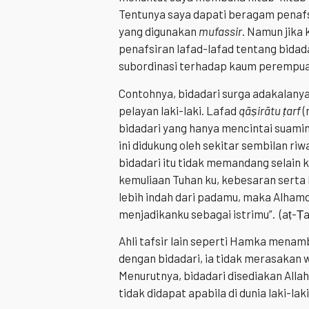
Tentunya saya dapati beragam penaf
yang digunakan
mufassir
. Namun jika 
penafsiran lafad-lafad tentang bida
subordinasi terhadap kaum perempua
Contohnya, bidadari surga adakalany
pelayan laki-laki. Lafad
qāṣirātu ṭarf
(
bidadari yang hanya mencintai suamin
ini didukung oleh sekitar sembilan riw
bidadari itu tidak memandang selain 
kemuliaan Tuhan ku, kebesaran serta 
lebih indah dari padamu, maka Alhamd
menjadikanku sebagai istrimu”. (aṭ-Ṭ
Ahli tafsir lain seperti Hamka menam
dengan bidadari, ia tidak merasakan w
Menurutnya, bidadari disediakan Allah
tidak didapat apabila di dunia laki-la