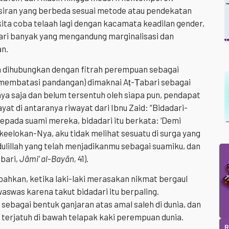
siran yang berbeda sesuai metode atau pendekatan
kita coba telaah lagi dengan kacamata keadilan gender,
dari banyak yang mengandung marginalisasi dan
n.
a dihubungkan dengan fitrah perempuan sebagai
membatasi pandangan) dimaknai Aṭ-Ṭabari sebagai
ya saja dan belum tersentuh oleh siapa pun, pendapat
ayat di antaranya riwayat dari Ibnu Zaid: “Bidadari-
kepada suami mereka, bidadari itu berkata: ‘Demi
keelokan-Nya, aku tidak melihat sesuatu di surga yang
ulillah yang telah menjadikanmu sebagai suamiku, dan
abari,
Jāmi’ al-Bayān,
41).
bahkan, ketika laki-laki merasakan nikmat bergaul
aswas karena takut bidadari itu berpaling.
 sebagai bentuk ganjaran atas amal saleh di dunia, dan
ki terjatuh di bawah telapak kaki perempuan dunia.
R