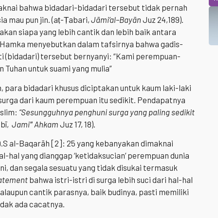
aknai bahwa bidadari-bidadari tersebut tidak pernah
a mau pun jin. (aṭ-Ṭabari,
Jāmi’al
–
Bayān
Juz 24,189).
an siapa yang lebih cantik dan lebih baik antara
. Hamka menyebutkan dalam tafsirnya bahwa gadis-
ti (bidadari) tersebut bernyanyi: “Kami perempuan-
 Tuhan untuk suami yang mulia”
 para bidadari khusus diciptakan untuk kaum laki-laki
urga dari kaum perempuan itu sedikit. Pendapatnya
uslim:
“Sesungguhnya penghuni surga yang paling sedikit
bī,
Jami‟ Ahkam
Juz 17, 18).
.S al-Baqarāh [2]: 25 yang kebanyakan dimaknai
hal-hal yang dianggap ‘ketidaksucian’ perempuan dunia
mani, dan segala sesuatu yang tidak disukai termasuk
atement
bahwa istri-istri di surga lebih suci dari hal-hal
walaupun cantik parasnya, baik budinya, pasti memiliki
tidak ada cacatnya.