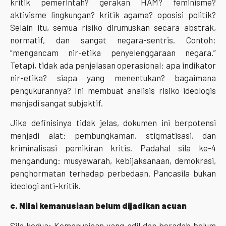
kritik pemerintah? gerakan HAM? feminisme?
aktivisme lingkungan? kritik agama? oposisi politik?
Selain itu, semua risiko dirumuskan secara abstrak,
normatif, dan sangat negara-sentris. Contoh:
“mengancam nir-etika penyelenggaraan negara.”
Tetapi, tidak ada penjelasan operasional: apa indikator
nir-etika? siapa yang menentukan? bagaimana
pengukurannya? Ini membuat analisis risiko ideologis
menjadi sangat subjektif.
Jika definisinya tidak jelas, dokumen ini berpotensi
menjadi alat: pembungkaman, stigmatisasi, dan
kriminalisasi pemikiran kritis. Padahal sila ke-4
mengandung: musyawarah, kebijaksanaan, demokrasi,
penghormatan terhadap perbedaan. Pancasila bukan
ideologi anti-kritik.
c. Nilai kemanusiaan belum dijadikan acuan
Sila kedua: Kemanusiaan yang adil dan beradab belum