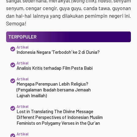
sangat sederhana, merakyat
(wong cilik), ndeso
, senyam
senyum, cengar cengir, guya guyu, canda tawa, guyonan
dan hal-hal lainnya yang dilakukan pemimpin negeri ini.
Semoga!
TERPOPULER
Artikel
Indonesia Negara ‘Terbodoh’ ke 2 di Dunia?
Artikel
Analisis Kritis terhadap Film Pesta Babi
Artikel
Mengapa Perempuan Lebih Religius?
(Pengalaman Ibadah bersama Jemaah
Lajnah Imaillah)
Artikel
Lost in Translating The Divine Message
Different Perspectives of Indonesian Muslim
Feminists on Polygamy Verses in the Qur’an
Artikel