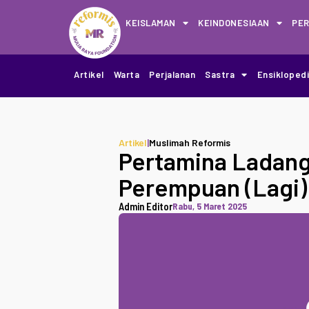
KEISLAMAN
KEINDONESIAAN
PE
Artikel
Warta
Perjalanan
Sastra
Ensikloped
Artikel
|
Muslimah Reformis
Pertamina Ladang
Perempuan (Lagi)
Admin Editor
Rabu, 5 Maret 2025