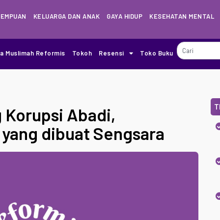
REMPUAN
KELUARGA DAN ANAK
GAYA HIDUP
KESEHATAN MENTAL
ia Muslimah Reformis
Tokoh
Resensi
Toko Buku
T
 Korupsi Abadi,
 yang dibuat Sengsara