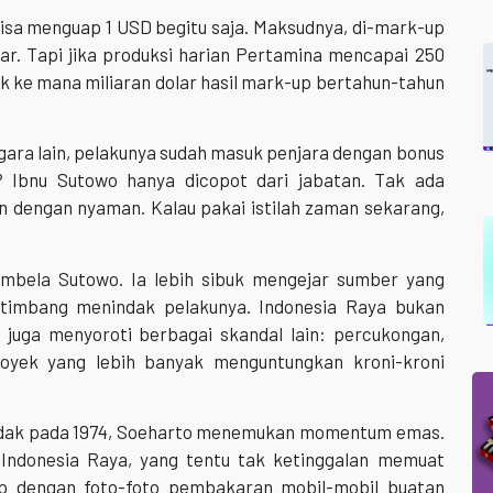
isa menguap 1 USD begitu saja. Maksudnya, di-mark-up
lar. Tapi jika produksi harian Pertamina mencapai 250
bak ke mana miliaran dolar hasil mark-up bertahun-tahun
negara lain, pelakunya sudah masuk penjara dengan bonus
? Ibnu Sutowo hanya dicopot dari jabatan. Tak ada
n dengan nyaman. Kalau pakai istilah zaman sekarang,
mbela Sutowo. Ia lebih sibuk mengejar sumber yang
imbang menindak pelakunya. Indonesia Raya bukan
juga menyoroti berbagai skandal lain: percukongan,
royek yang lebih banyak menguntungkan kroni-kroni
edak pada 1974, Soeharto menemukan momentum emas.
 Indonesia Raya, yang tentu tak ketinggalan memuat
kap dengan foto-foto pembakaran mobil-mobil buatan