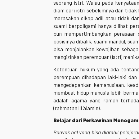
seorang istri. Walau pada kenyataa
diam dari istri sebelumnya dan tidak
merasakan sikap adil atau tidak da
suami berpoligami hanya dilihat pers
pun mempertimbangkan perasaan da
posisinya dibalik, suami mandul, sua
bisa menjalankan kewajiban sebaga
mengizinkan perempuan (istri) menika
Ketentuan hukum yang ada tentang 
perempuan dihadapan laki-laki dan 
mengedepankan kemanusiaan, keadi
membuat hidup manusia lebih bermak
adalah agama yang ramah terhada
(rahmatan lil ‘alamin).
Belajar dari Perkawinan Monogami
B
anyak hal yang bisa diambil pelaja