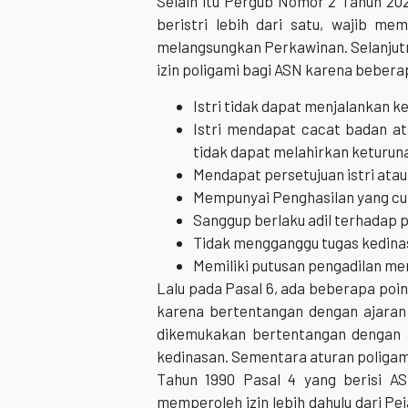
Selain itu Pergub Nomor 2 Tahun 2
beristri lebih dari satu, wajib m
melangsungkan Perkawinan. Selanjutn
izin poligami bagi ASN karena beber
Istri tidak dapat menjalankan 
Istri mendapat cacat badan at
tidak dapat melahirkan keturuna
Mendapat persetujuan istri atau 
Mempunyai Penghasilan yang cuk
Sanggup berlaku adil terhadap p
Tidak mengganggu tugas kedina
Memiliki putusan pengadilan meng
Lalu pada Pasal 6, ada beberapa poi
karena bertentangan dengan ajaran
dikemukakan bertentangan dengan 
kedinasan. Sementara aturan poliga
Tahun 1990 Pasal 4 yang berisi ASN
memperoleh izin lebih dahulu dari Pej