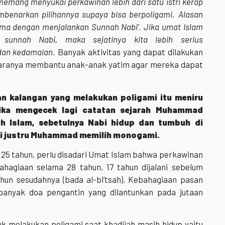
’ memang menyukai perkawinan lebih dari satu istri kerap
mbenarkan pilihannya supaya bisa berpoligami. Alasan
sama dengan menjalankan Sunnah Nabi’. Jika umat Islam
 sunnah Nabi, maka sejatinya kita lebih serius
dan kedamaian.
Banyak aktivitas yang dapat dilakukan
ntaranya membantu anak-anak yatim agar mereka dapat
an kalangan yang melakukan poligami itu meniru
ka mengecek lagi catatan sejarah Muhammad
h Islam, sebetulnya Nabi hidup dan tumbuh di
api justru Muhammad memilih monogami.
ia 25 tahun, perlu disadari Umat Islam bahwa perkawinan
hagiaan selama 28 tahun, 17 tahun dijalani sebelum
tahun sesudahnya (bada al-bi’tsah). Kebahagiaan pasan
 banyak doa pengantin yang dilantunkan pada jutaan
uk melakukan poligami saat khadijah masih hidup yaitu