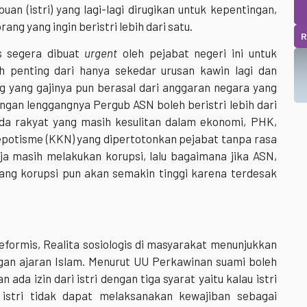
uan (istri) yang lagi-lagi dirugikan untuk kepentingan,
ng yang ingin beristri lebih dari satu.
R
s segera dibuat
urgent
oleh pejabat negeri ini untuk
ih penting dari hanya sekedar urusan kawin lagi dan
ng yang gajinya pun berasal dari anggaran negara yang
dengan lenggangnya Pergub ASN boleh beristri lebih dari
pada rakyat yang masih kesulitan dalam ekonomi, PHK,
epotisme (KKN) yang dipertotonkan pejabat tanpa rasa
aja masih melakukan korupsi, lalu bagaimana jika ASN,
luang korupsi pun akan semakin tinggi karena terdesak
formis, Realita sosiologis di masyarakat menunjukkan
gan ajaran Islam. Menurut UU Perkawinan suami boleh
 ada izin dari istri dengan tiga syarat yaitu kalau istri
 istri tidak dapat melaksanakan kewajiban sebagai