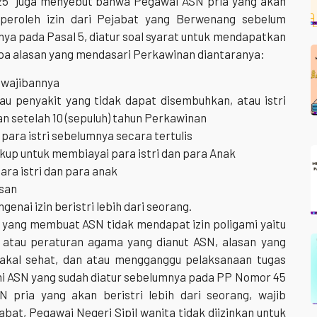
025 juga menyebut bahwa Pegawai ASN pria yang akan
emperoleh izin dari Pejabat yang Berwenang sebelum
ya pada Pasal 5, diatur soal syarat untuk mendapatkan
apa alasan yang mendasari Perkawinan diantaranya:
kewajibannya
au penyakit yang tidak dapat disembuhkan, atau istri
n setelah 10 (sepuluh) tahun Perkawinan
para istri sebelumnya secara tertulis
up untuk membiayai para istri dan para Anak
ara istri dan para anak
san
enai izin beristri lebih dari seorang.
n yang membuat ASN tidak mendapat izin poligami yaitu
 atau peraturan agama yang dianut ASN, alasan yang
akal sehat, dan atau mengganggu pelaksanaan tugas
mi ASN yang sudah diatur sebelumnya pada PP Nomor 45
 pria yang akan beristri lebih dari seorang, wajib
abat, Pegawai Negeri Sipil wanita tidak diizinkan untuk