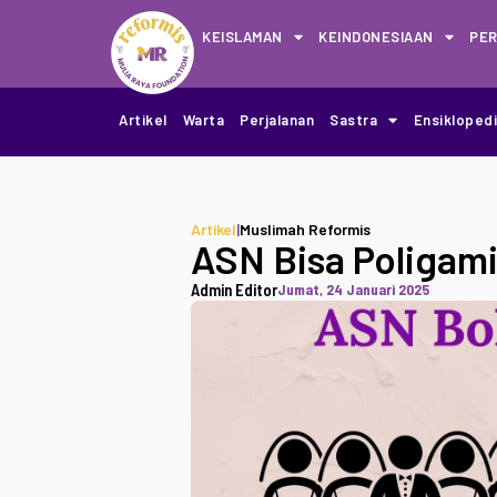
KEISLAMAN
KEINDONESIAAN
PE
Artikel
Warta
Perjalanan
Sastra
Ensikloped
Artikel
|
Muslimah Reformis
ASN Bisa Poligam
Admin Editor
Jumat, 24 Januari 2025