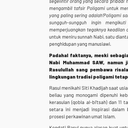
segelintir orang yang secara ‘pribadi
mengambil tafsir Poligami untuk me
yang paling sering adalah’Poligami 
sungguh-sungguh ingin mengikuti
memperjuangkan tegaknya keadilan 
untuk meniru sunnah Nabi, satu dia
penghidupan yang manusiawi.
Padahal faktanya, meski sebagi
Nabi Muhammad SAW, namun ji
Rasulullah sang pembawa risala
lingkungan tradisi poligami tet
Rasul menikahi Siti Khadijah saat us
beliau yang monogami dipenuhi keba
kerasulan (qobla al-bi’tsah) dan 11 
setara ini menjadi inspirasi dalam
prosesi perkawinan umat Islam.
Kendati Rasul punya alasan kuat unt