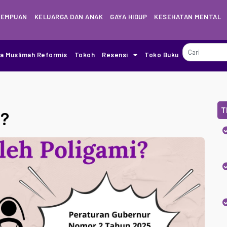
REMPUAN
KELUARGA DAN ANAK
GAYA HIDUP
KESEHATAN MENTAL
ia Muslimah Reformis
Tokoh
Resensi
Toko Buku
T
i?