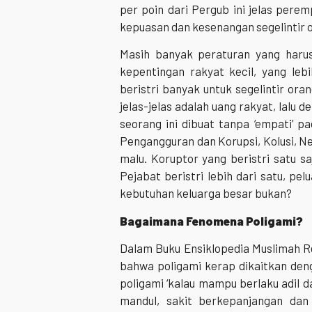
per poin dari Pergub ini jelas peremp
kepuasan dan kesenangan segelintir ora
Masih banyak peraturan yang haru
kepentingan rakyat kecil, yang leb
beristri banyak untuk segelintir ora
jelas-jelas adalah uang rakyat, lalu 
seorang ini dibuat tanpa ‘empati’ 
Pengangguran dan Korupsi, Kolusi, N
malu. Koruptor yang beristri satu s
Pejabat beristri lebih dari satu, pe
kebutuhan keluarga besar bukan?
Bagaimana Fenomena Poligami?
Dalam Buku Ensiklopedia Muslimah Re
bahwa poligami kerap dikaitkan den
poligami ‘kalau mampu berlaku adil dan
mandul, sakit berkepanjangan dan