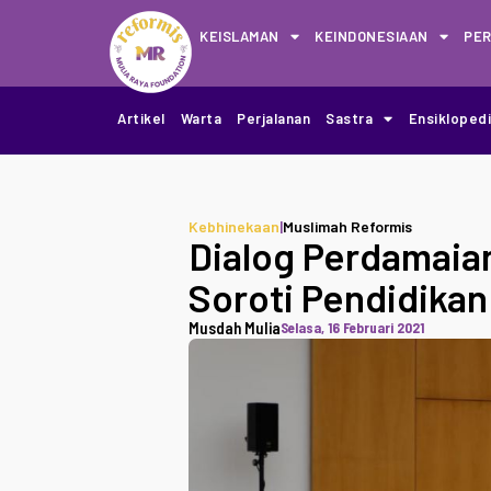
KEISLAMAN
KEINDONESIAAN
PE
Artikel
Warta
Perjalanan
Sastra
Ensikloped
Kebhinekaan
|
Muslimah Reformis
Dialog Perdamaian
Soroti Pendidikan
Musdah Mulia
Selasa, 16 Februari 2021