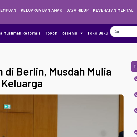
REMPUAN
KELUARGA DAN ANAK
GAYA HIDUP
KESEHATAN MENTAL
ia Muslimah Reformis
Tokoh
Resensi
Toko Buku
T
 di Berlin, Musdah Mulia
 Keluarga