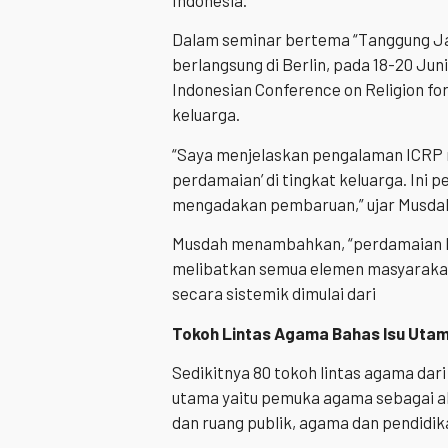
Indonesia.
Dalam seminar bertema “Tanggung 
berlangsung di Berlin, pada 18-20 Juni 
Indonesian Conference on Religion f
keluarga.
“Saya menjelaskan pengalaman ICRP m
perdamaian’ di tingkat keluarga. Ini p
mengadakan pembaruan,” ujar Musdah 
Musdah menambahkan, “perdamaian ha
melibatkan semua elemen masyarakat
secara sistemik dimulai dari
Tokoh Lintas Agama Bahas Isu Uta
Sedikitnya 80 tokoh lintas agama dar
utama yaitu pemuka agama sebagai a
dan ruang publik, agama dan pendidi