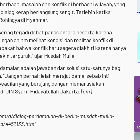
rbagai masalah dan konflik di berbagai wilayah, yang
dialog kerap berlangsung sengit. Terlebih ketika
Rohingya di Myanmar.
sering terjadi debat panas antara peserta karena
gan dalam melihat kondisi dan realitas konflik di
epakat bahwa konflik haru segera diakhiri karena hanya
n terpuruk,” ujar Musdah Mulia.
damaian adalah jawaban dan solusi satu-satunya bagi
. “Jangan pernah lelah merajut damai sebab inti
 keadilan yang berujung dengan memanusiakan
 di UIN Syarif Hidayatullah Jakarta.
[em]
om/a/dialog-perdamaian-di-berlin-musdah-mulia-
ga/4452133.html
R