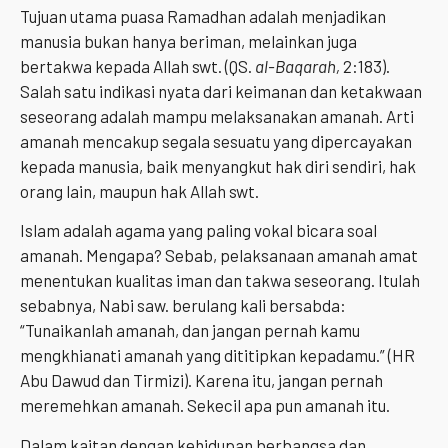
Tujuan utama puasa Ramadhan adalah menjadikan
manusia bukan hanya beriman, melainkan juga
bertakwa kepada Allah swt. (QS.
al-Baqarah,
2:183).
Salah satu indikasi nyata dari keimanan dan ketakwaan
seseorang adalah mampu melaksanakan amanah. Arti
amanah mencakup segala sesuatu yang dipercayakan
kepada manusia, baik menyangkut hak diri sendiri, hak
orang lain, maupun hak Allah swt.
Islam adalah agama yang paling vokal bicara soal
amanah. Mengapa? Sebab, pelaksanaan amanah amat
menentukan kualitas iman dan takwa seseorang. Itulah
sebabnya, Nabi saw. berulang kali bersabda:
“Tunaikanlah amanah, dan jangan pernah kamu
mengkhianati amanah yang dititipkan kepadamu.” (HR
Abu Dawud dan Tirmizi). Karena itu, jangan pernah
meremehkan amanah. Sekecil apa pun amanah itu.
Dalam kaitan dengan kehidupan berbangsa dan