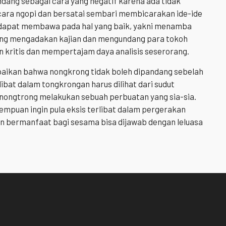
ndang sebagai cara yang negatif karena ada tidak
ara ngopi dan bersatai sembari membicarakan ide-ide
 dapat membawa pada hal yang baik, yakni menamba
ring mengadakan kajian dan mengundang para tokoh
kritis dan mempertajam daya analisis seserorang.
aikan bahwa nongkrong tidak boleh dipandang sebelah
ibat dalam tongkrongan harus dilihat dari sudut
 nongtrong melakukan sebuah perbuatan yang sia-sia.
rempuan ingin pula eksis terlibat dalam pergerakan
an bermanfaat bagi sesama bisa dijawab dengan leluasa