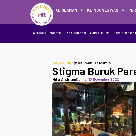
KEISLAMAN
KEINDONESIAAN
PE
Artikel
Warta
Perjalanan
Sastra
Ensikloped
Gaya Hidup
|
Muslimah Reformis
Stigma Buruk Pe
Nita Andriani
Kamis, 10 November 2022