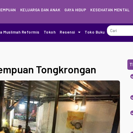
REMPUAN
KELUARGA DAN ANAK
GAYA HIDUP
KESEHATAN MENTAL
ia Muslimah Reformis
Tokoh
Resensi
Toko Buku
T
rempuan Tongkrongan