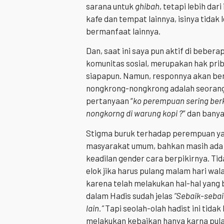
sarana untuk
ghibah
, tetapi lebih dar
kafe dan tempat lainnya, isinya tidak 
bermanfaat lainnya.
Dan, saat ini saya pun aktif di beber
komunitas sosial, merupakan hak priba
siapapun. Namun, responnya akan ber
nongkrong-nongkrong adalah seoran
pertanyaan “
ko perempuan sering ber
nongkorng di warung kopi ?
” dan banya
Stigma buruk terhadap perempuan ya
masyarakat umum, bahkan masih ada d
keadilan gender cara berpikirnya. T
elok jika harus pulang malam hari w
karena telah melakukan hal-hal yang
dalam Hadis sudah jelas
“Sebaik-sebai
lain.”
Tapi seolah-olah hadist ini tid
melakukan kebaikan hanya karna pula