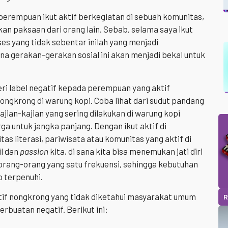
 perempuan ikut aktif berkegiatan di sebuah komunitas,
ukan paksaan dari orang lain. Sebab, selama saya ikut
es yang tidak sebentar inilah yang menjadi
a gerakan-gerakan sosial ini akan menjadi bekal untuk
i label negatif kepada perempuan yang aktif
ongkrong di warung kopi. Coba lihat dari sudut pandang
 kajian-kajian yang sering dilakukan di warung kopi
 untuk jangka panjang. Dengan ikut aktif di
s literasi, pariwisata atau komunitas yang aktif di
il dan
passion
kita, di sana kita bisa menemukan jati diri
rang-orang yang satu frekuensi, sehingga kebutuhan
p terpenuhi.
sitif nongkrong yang tidak diketahui masyarakat umum
R
buatan negatif. Berikut ini: