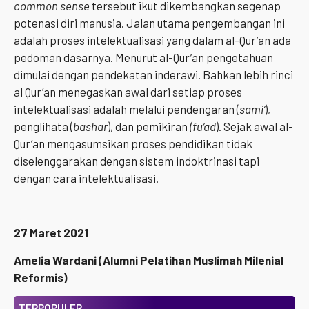
common sense
tersebut ikut dikembangkan segenap
potenasi diri manusia. Jalan utama pengembangan ini
adalah proses intelektualisasi yang dalam al-Qur’an ada
pedoman dasarnya. Menurut al-Qur’an pengetahuan
dimulai dengan pendekatan inderawi. Bahkan lebih rinci
al Qur’an menegaskan awal dari setiap proses
intelektualisasi adalah melalui pendengaran (
sam
i
’
),
penglihata (
bashar
), dan pemikiran
(fu’ad
). Sejak awal al-
Qur’an mengasumsikan proses pendidikan tidak
diselenggarakan dengan sistem indoktrinasi tapi
dengan cara intelektualisasi.
27 Maret 2021
Amelia Wardani (Alumni Pelatihan Muslimah Milenial
Reformis)
TERPOPULER