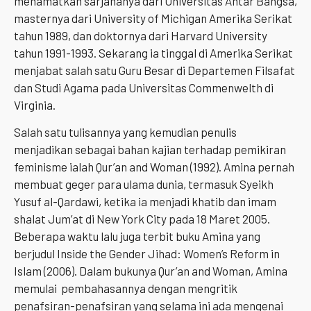
menamatkan sarjananya dari Universitas Antar Bangsa,
masternya dari University of Michigan Amerika Serikat
tahun 1989, dan doktornya dari Harvard University
tahun 1991-1993. Sekarang ia tinggal di Amerika Serikat
menjabat salah satu Guru Besar di Departemen Filsafat
dan Studi Agama pada Universitas Commenwelth di
Virginia.
Salah satu tulisannya yang kemudian penulis
menjadikan sebagai bahan kajian terhadap pemikiran
feminisme ialah Qur’an and Woman (1992). Amina pernah
membuat geger para ulama dunia, termasuk Syeikh
Yusuf al-Qardawi, ketika ia menjadi khatib dan imam
shalat Jum’at di New York City pada 18 Maret 2005.
Beberapa waktu lalu juga terbit buku Amina yang
berjudul Inside the Gender Jihad: Women’s Reform in
Islam (2006). Dalam bukunya Qur’an and Woman, Amina
memulai pembahasannya dengan mengritik
penafsiran-penafsiran yang selama ini ada mengenai