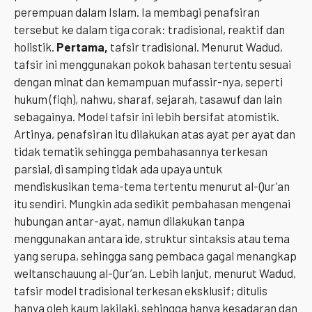
perempuan dalam Islam. Ia membagi penafsiran
tersebut ke dalam tiga corak: tradisional, reaktif dan
holistik.
Pertama,
tafsir tradisional. Menurut Wadud,
tafsir ini menggunakan pokok bahasan tertentu sesuai
dengan minat dan kemampuan mufassir-nya, seperti
hukum (fiqh), nahwu, sharaf, sejarah, tasawuf dan lain
sebagainya. Model tafsir ini lebih bersifat atomistik.
Artinya, penafsiran itu dilakukan atas ayat per ayat dan
tidak tematik sehingga pembahasannya terkesan
parsial, di samping tidak ada upaya untuk
mendiskusikan tema-tema tertentu menurut al-Qur’an
itu sendiri. Mungkin ada sedikit pembahasan mengenai
hubungan antar-ayat, namun dilakukan tanpa
menggunakan antara ide, struktur sintaksis atau tema
yang serupa, sehingga sang pembaca gagal menangkap
weltanschauung al-Qur’an. Lebih lanjut, menurut Wadud,
tafsir model tradisional terkesan eksklusif; ditulis
hanya oleh kaum lakilaki, sehingga hanya kesadaran dan