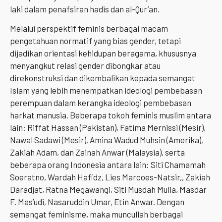
laki dalam penafsiran hadis dan al-Qur’an.
Melalui perspektif feminis berbagai macam
pengetahuan normatif yang bias gender, tetapi
dijadikan orientasi kehidupan beragama, khususnya
menyangkut relasi gender dibongkar atau
direkonstruksi dan dikembalikan kepada semangat
Islam yang lebih menempatkan ideologi pembebasan
perempuan dalam kerangka ideologi pembebasan
harkat manusia. Beberapa tokoh feminis muslim antara
lain: Riffat Hassan (Pakistan), Fatima Mernissi (Mesir),
Nawal Sadawi (Mesir), Amina Wadud Muhsin (Amerika),
Zakiah Adam, dan Zainah Anwar (Malaysia), serta
beberapa orang Indonesia antara lain: Siti Chamamah
Soeratno, Wardah Hafidz, Lies Marcoes-Natsir,, Zakiah
Daradjat, Ratna Megawangi, Siti Musdah Mulia, Masdar
F. Mas’udi, Nasaruddin Umar, Etin Anwar. Dengan
semangat feminisme, maka muncullah berbagai