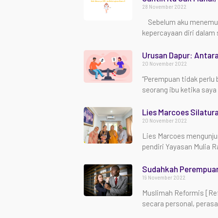
28 November 2022
Sebelum aku menemukan
kepercayaan diri dalam s
Urusan Dapur: Antar
20 November 2022
“Perempuan tidak perlu b
seorang ibu ketika say
Lies Marcoes Silatur
20 November 2022
Lies Marcoes mengunjun
pendiri Yayasan Mulia R
Sudahkah Perempuan 
19 November 2022
Muslimah Reformis [Ref
secara personal, perasa