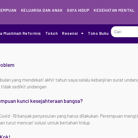
REMPUAN
KELUARGA DAN ANAK
GAYA HIDUP
KESEHATAN MENTAL
ia Muslimah Reformis
Tokoh
Resensi
Toko Buku
Problem
-bulan yang mendekati akhir tahun saya selalu kebanjiran surat undan
 tidak sedikit undangan
empuan kunci kesejahteraan bangsa?
vid -19 banyak penyesuian yang harus dilakukan. Perempuan mengis
an turut mencari solusi untuk bertahan hidup
 Kok!