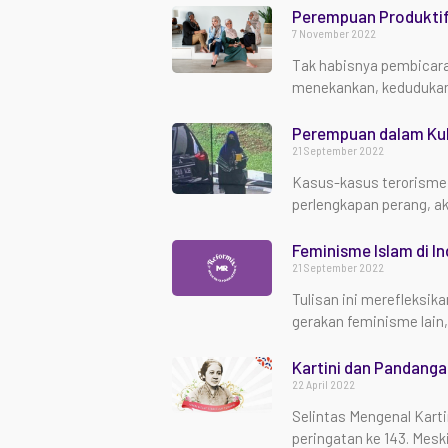
Perempuan Produktif
7 November 2022
Tak habisnya pembicara
menekankan, kedudukan
Perempuan dalam Kub
21 September 2022
Kasus-kasus terorisme 
perlengkapan perang, ak
Feminisme Islam di In
21 September 2022
Tulisan ini merefleksik
gerakan feminisme lain
Kartini dan Pandanga
22 April 2022
Selintas Mengenal Kartin
peringatan ke 143. Mesk