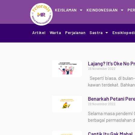
KEISLAMAN
KEINDONESIAAN
PE
Artikel
Warta
Perjalanan
Sastra
Ensikloped
Lajang? It’s Oke No 
28 November 2022
Seperti biasa, di bulan
kawan terdekat. Bahkan
Benarkah Petani Per
28 November 2022
Selama masa pendemi Co
berbagai permaslahan d
Cantik Itu Gak Mahal,