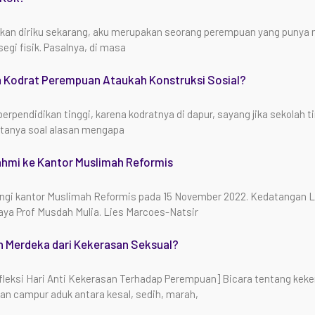
 diriku sekarang, aku merupakan seorang perempuan yang punya m
egi fisik. Pasalnya, di masa
a Kodrat Perempuan Ataukah Konstruksi Sosial?
erpendidikan tinggi, karena kodratnya di dapur, sayang jika sekolah ti
a tanya soal alasan mengapa
ahmi ke Kantor Muslimah Reformis
gi kantor Muslimah Reformis pada 15 November 2022. Kedatangan Lie
aya Prof Musdah Mulia. Lies Marcoes-Natsir
Merdeka dari Kekerasan Seksual?
leksi Hari Anti Kekerasan Terhadap Perempuan] Bicara tentang keker
an campur aduk antara kesal, sedih, marah,