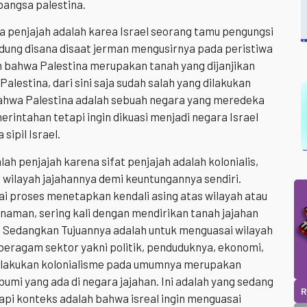
bangsa palestina.
 penjajah adalah karea Israel seorang tamu pengungsi
ndung disana disaat jerman mengusirnya pada peristiwa
m bahwa Palestina merupakan tanah yang dijanjikan
lestina, dari sini saja sudah salah yang dilakukan
 bahwa Palestina adalah sebuah negara yang meredeka
rintahan tetapi ingin dikuasi menjadi negara Israel
ipil Israel.
h penjajah karena sifat penjajah adalah kolonialis,
wilayah jajahannya demi keuntungannya sendiri.
ai proses menetapkan kendali asing atas wilayah atau
anaman, sering kali dengan mendirikan tanah jajahan
 Sedangkan Tujuannya adalah untuk menguasai wilayah
eragam sektor yakni politik, penduduknya, ekonomi,
elakukan kolonialisme pada umumnya merupakan
umi yang ada di negara jajahan. Ini adalah yang sedang
R
tapi konteks adalah bahwa isreal ingin menguasai