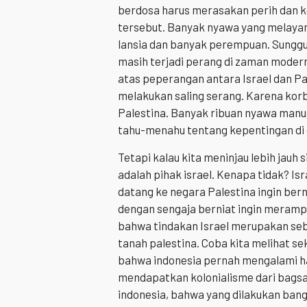
berdosa harus merasakan perih dan k
tersebut. Banyak nyawa yang melayan
lansia dan banyak perempuan. Sunggu
masih terjadi perang di zaman modern
atas peperangan antara Israel dan P
melakukan saling serang. Karena korb
Palestina. Banyak ribuan nyawa manus
tahu-menahu tentang kepentingan di 
Tetapi kalau kita meninjau lebih jauh
adalah pihak israel. Kenapa tidak? I
datang ke negara Palestina ingin ber
dengan sengaja berniat ingin meramp
bahwa tindakan Israel merupakan sebu
tanah palestina. Coba kita melihat s
bahwa indonesia pernah mengalami h
mendapatkan kolonialisme dari bagsa
indonesia, bahwa yang dilakukan bang