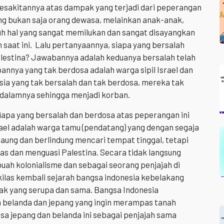
esakitannya atas dampak yang terjadi dari peperangan
g bukan saja orang dewasa, melainkan anak-anak,
h hal yang sangat memilukan dan sangat disayangkan
 saat ini. Lalu pertanyaannya, siapa yang bersalah
alestina? Jawabannya adalah keduanya bersalah telah
annya yang tak berdosa adalah warga sipil Israel dan
ia yang tak bersalah dan tak berdosa, mereka tak
dalamnya sehingga menjadi korban.
 siapa yang bersalah dan berdosa atas peperangan ini
srael adalah warga tamu (pendatang) yang dengan segaja
naung dan berlindung mencari tempat tinggal, tetapi
as dan menguasi Palestina. Secara tidak langsung
ah kolonialisme dan sebagai seorang penjajah di
ekilas kembali sejarah bangsa indonesia kebelakang
ak yang serupa dan sama. Bangsa Indonesia
 belanda dan jepang yang ingin merampas tanah
sa jepang dan belanda ini sebagai penjajah sama