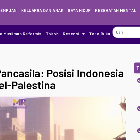
REMPUAN
KELUARGA DAN ANAK
GAYA HIDUP
KESEHATAN MENTAL
ia Muslimah Reformis
Tokoh
Resensi
Toko Buku
T
ancasila: Posisi Indonesia
el-Palestina