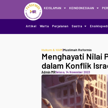
KEISLAMAN
KEINDONESIAAN
PE
Artikel
Warta
Perjalanan
Sastra
Ensikloped
Hukum & HAM
|
Muslimah Reformis
Menghayati Nilai P
dalam Konflik Isra
Admin MR
Selasa, 14 November 2023